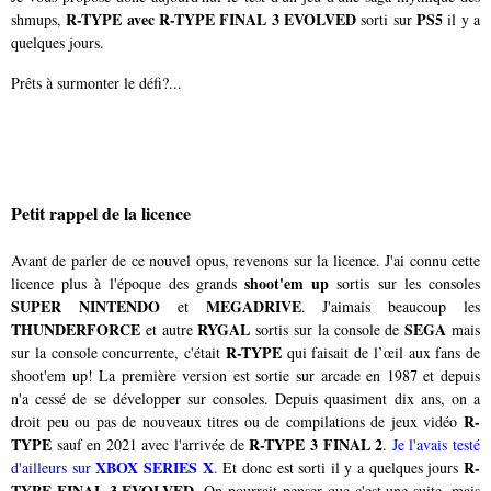
R-TYPE avec R-TYPE FINAL 3 EVOLVED
PS5
shmups,
sorti sur
il y a
quelques jours.
Prêts à surmonter le défi?...
Petit rappel de la licence
Avant de parler de ce nouvel opus, revenons sur la licence. J'ai connu cette
shoot'em up
licence plus à l'époque des grands
sortis sur les consoles
SUPER NINTENDO
MEGADRIVE
et
. J'aimais beaucoup les
THUNDERFORCE
RYGAL
SEGA
et autre
sortis sur la console de
mais
R-TYPE
sur la console concurrente, c'était
qui faisait de l’œil aux fans de
shoot'em up! La première version est sortie sur arcade en 1987 et depuis
n'a cessé de se développer sur consoles. Depuis quasiment dix ans, on a
R-
droit peu ou pas de nouveaux titres ou de compilations de jeux vidéo
TYPE
R-TYPE 3 FINAL 2
sauf en 2021 avec l'arrivée de
.
Je l'avais testé
XBOX SERIES X
R-
d'ailleurs sur
.
Et donc est sorti il y a quelques jours
TYPE FINAL 3 EVOLVED
. On pourrait penser que c'est une suite, mais