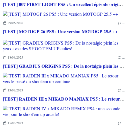
[TEST] 007 FIRST LIGHT PS5 : Un excellent épisode original de James Bond avec le savoir-faire de IO INTERACTIVE
29/05/2026
…
[TEST] MOTOGP 26 PS5 : Une version MOTOGP 25.5 ++
18/09/2025
…
[TEST] GRADIUS ORIGINS PS5 : De la nostalgie plein les yeux avec des SHOOT'EM UP cultes!
13/07/2023
…
[TEST] RAIDEN III x MIKADO MANIAX PS5 : Le retour vers le passé du shoot'em up continue
15/05/2023
…