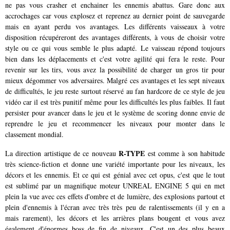
ne pas vous crasher et enchainer les ennemis abattus. Gare donc aux
accrochages car vous explosez et reprenez au dernier point de sauvegarde
mais en ayant perdu vos avantages. Les différents vaisseaux à votre
disposition récupéreront des avantages différents, à vous de choisir votre
style ou ce qui vous semble le plus adapté. Le vaisseau répond toujours
bien dans les déplacements et c'est votre agilité qui fera le reste. Pour
revenir sur les tirs, vous avez la possibilité de charger un gros tir pour
mieux dégommer vos adversaires. Malgré ces avantages et les sept niveaux
de difficultés, le jeu reste surtout réservé au fan hardcore de ce style de jeu
vidéo car il est très punitif même pour les difficultés les plus faibles. Il faut
persister pour avancer dans le jeu et le système de scoring donne envie de
reprendre le jeu et recommencer les niveaux pour monter dans le
classement mondial.
R-TYPE
La direction artistique de ce nouveau
est comme à son habitude
très science-fiction et donne une variété importante pour les niveaux, les
décors et les ennemis. Et ce qui est génial avec cet opus, c'est que le tout
est sublimé par un magnifique moteur UNREAL ENGINE 5 qui en met
plein la vue avec ces effets d'ombre et de lumière, des explosions partout et
plein d'ennemis à l'écran avec très très peu de ralentissements (il y en a
mais rarement), les décors et les arrières plans bougent et vous avez
également d'énormes boss de fin de niveaux. C'est un des plus beaux