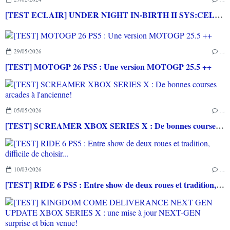
[TEST ECLAIR] UNDER NIGHT IN-BIRTH II SYS:CELES PS5 : les spécialistes du combat en 2D reviennent avec un jeu plus abordable mais toujours aussi technique
29/05/2026
…
[TEST] MOTOGP 26 PS5 : Une version MOTOGP 25.5 ++
05/05/2026
…
[TEST] SCREAMER XBOX SERIES X : De bonnes courses arcades à l'ancienne!
10/03/2026
…
[TEST] RIDE 6 PS5 : Entre show de deux roues et tradition, difficile de choisir...