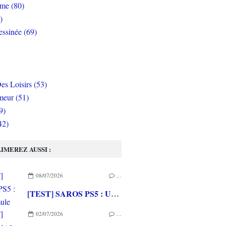
rme (80)
)
ssinée (69)
es Loisirs (53)
eur (51)
9)
42)
IMEREZ AUSSI :
08/07/2026
…
[TEST] SAROS PS5 : Une formule de RETURNAL améliorée et interessante
02/07/2026
…