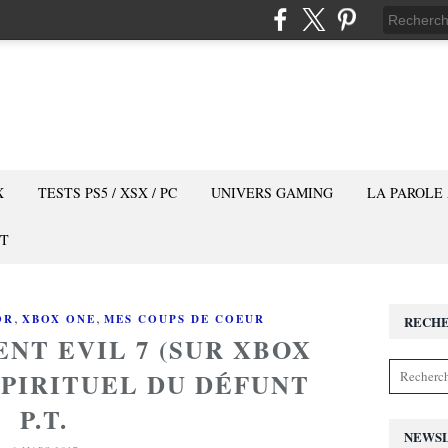
X
TESTS PS5 / XSX / PC
UNIVERS GAMING
LA PAROLE
T
,
,
OR
XBOX ONE
MES COUPS DE COEUR
RECH
ENT EVIL 7 (SUR XBOX
 SPIRITUEL DU DÉFUNT
P.T.
NEWS