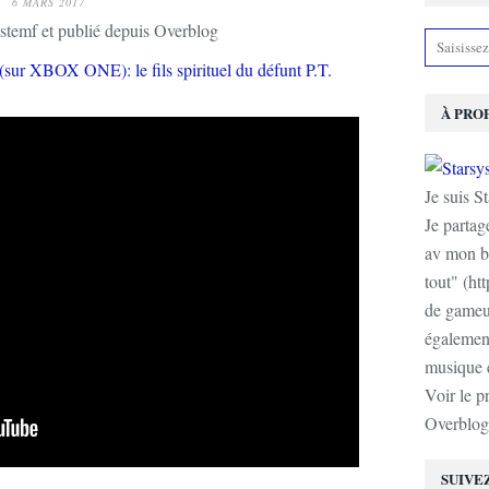
6 MARS 2017
stemf et publié depuis Overblog
À PRO
Je suis S
Je partag
av mon b
tout" (ht
de gameur
également
musique e
Voir le p
Overblog
SUIVE