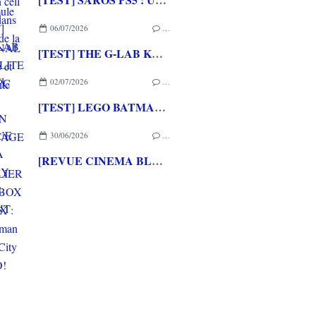
06/07/2026
…
[TEST] THE G-LAB KEYZ ELITE 400 HE PC
02/07/2026
…
[TEST] LEGO BATMAN L'HERITAGE DU CHEVALIER NOIR XBOX SERIES X : C'est Batman Arkham City en LEGO!
30/06/2026
…
[REVUE CINEMA BLU-RAY 4K] THE DESCENT