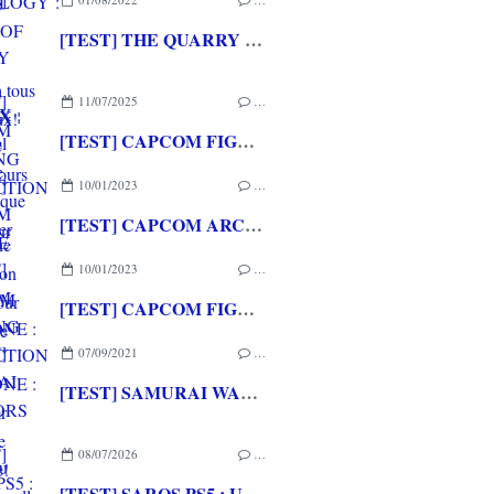
[TEST] THE QUARRY XBOX SERIES X : un très bel hommage vidéoludique aux slasher movies
11/07/2025
…
[TEST] CAPCOM FIGHTING COLLECTION 2 XBOX ONE : une compilation surtout pour les fans de baston!
10/01/2023
…
[TEST] CAPCOM ARCADE 2ND STADIUM XBOX ONE : Encore quelques raretés de plus!
10/01/2023
…
[TEST] CAPCOM FIGHTING COLLECTION XBOX ONE : Une super session de rattrapage!
07/09/2021
…
[TEST] SAMURAI WARRIORS 5 XBOX ONE : Du musou en cell shading dans la lignée de la saga
08/07/2026
…
[TEST] SAROS PS5 : Une formule de RETURNAL améliorée et interessante