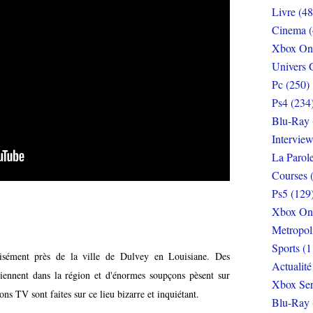
Livre (48
Cinema (
Xbox On
Univers 
Pc (250)
Ps4 (234
Blu-Ray 
Interview
La Parol
Courses 
Ps5 (129
Xbox On
Metropol
Sports (1
sément près de la ville de Dulvey en Louisiane. Des
Actualité
iennent dans la région et d'énormes soupçons pèsent sur
Xbox Ser
ns TV sont faites sur ce lieu bizarre et inquiétant.
Blu-Ray 