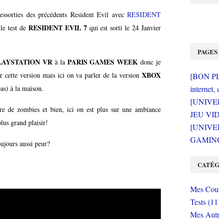
ressorties des précédents Resident Evil avec
RESIDENT
RESIDENT EVIL 7
le test de
qui est sorti le 24 Janvier
PAGES
LAYSTATION VR
PARIS GAMES WEEK
à la
donc je
XBOX
ur cette version mais ici on va parler de la version
[BON PLA
pas) à la maison.
internet, 
[UNIVE
oire de zombies et bien, ici on est plus sur une ambiance
JEU VI
s grand plaisir!
[UNIVER
GAMING 
oujours aussi peur?
CATÉG
Mes Coup
Tests (11
Mes Autr