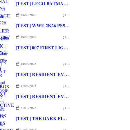
[TEST] LEGO BATMAN L'HERITAGE DU CHEVALIER NOIR XBOX SERIES X : C'est Batman Arkham City en LEGO!
23/06/2026
…
[TEST] WWE 2K26 PS5 : La version la plus aboutie de WWE 2K depuis la pause
18/06/2026
…
[TEST] 007 FIRST LIGHT PS5 : Un excellent épisode original de James Bond avec le savoir-faire de IO INTERACTIVE
14/06/2023
…
[TEST] RESIDENT EVIL 4 (2023) XBOX SERIES X : une version sublimée de l'horreur 18 ans après...
17/03/2023
…
[TEST] RESIDENT EVIL VILLAGE GOLD EDITION PS5 : une nouvelle version enrichie à tous les niveaux!
31/10/2022
…
[TEST] THE DARK PICTURES ANTHOLOGY : HOUSE OF ASHES XBOX SERIES X : Classique mais toujours aussi accrocheur
01/08/2022
…