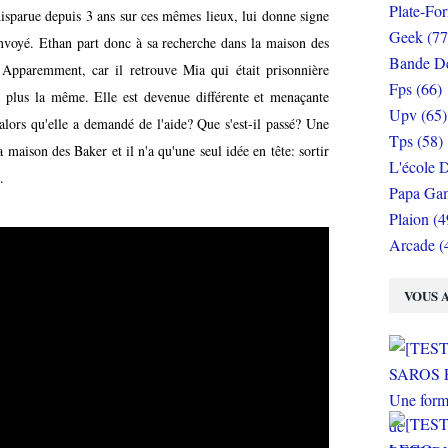
Plate-Fo
sparue depuis 3 ans sur ces mêmes lieux, lui donne signe
Geek (77
envoyé. Ethan part donc à sa recherche dans la maison des
Bande De
Apparemment, car il retrouve Mia qui était prisonnière
Fps (66)
 plus la même. Elle est devenue différente et menaçante
Upv (65)
ors qu'elle a demandé de l'aide? Que s'est-il passé? Une
Tps (58)
a maison des Baker et il n'a qu'une seul idée en tête: sortir
L'école D
.
Papa Gam
Plaion (4
Arcade (
VOUS A