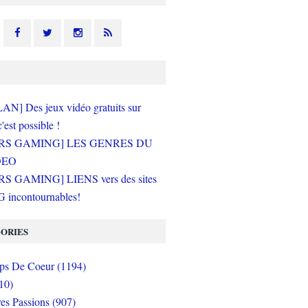
N] Des jeux vidéo gratuits sur
c'est possible !
RS GAMING] LES GENRES DU
DEO
S GAMING] LIENS vers des sites
incontournables!
ORIES
s De Coeur (1194)
10)
es Passions (907)