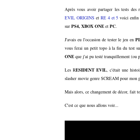
Après vous avoir partager les tests des 
EVIL ORIGINS
et
RE 4 et 5
voici enfin 
PS4, XBOX ONE
PC
sur
et
.
P
J'avais eu l'occasion de tester le jeu en
vous ferai un petit topo à la fin du test s
ONE
que j'ai pu testé tranquillement (ou 
ESIDENT EVIL
Les R
, c'était une hist
slasher movie genre SCREAM pour mon plu
Mais alors, ce changement de décor, fait t
C'est ce que nous allons voir...