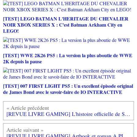
[TEST] LEGO BATMAN L'HERITAGE DU CHEVALIER
NOIR XBOX SERIES X : C'est Batman Arkham City en
LEGO!
[TEST] WWE 2K26 PS5 : La version la plus aboutie de WWE
2K depuis la pause
[TEST] 007 FIRST LIGHT PS5 : Un excellent épisode original
de James Bond avec le savoir-faire de IO INTERACTIVE
[REVUE LIVRE GAMING] L'histoire officielle de STREET FIGHTER racontée par ses créateurs chez THIRD EDITIONS
[REVUE LIVRE GAMING] Artbook et roman A PLAGUE TALE aux éditions BRAGELONNE