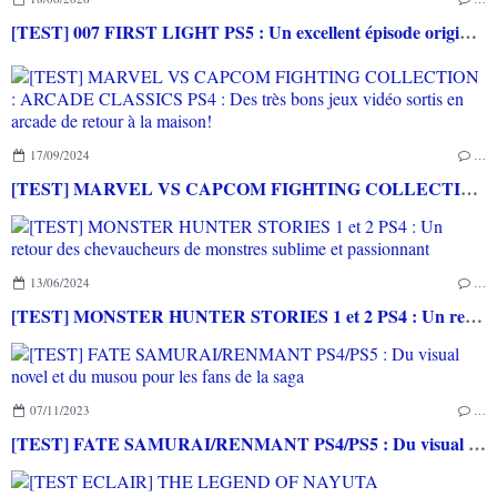
[TEST] 007 FIRST LIGHT PS5 : Un excellent épisode original de James Bond avec le savoir-faire de IO INTERACTIVE
17/09/2024
…
[TEST] MARVEL VS CAPCOM FIGHTING COLLECTION : ARCADE CLASSICS PS4 : Des très bons jeux vidéo sortis en arcade de retour à la maison!
13/06/2024
…
[TEST] MONSTER HUNTER STORIES 1 et 2 PS4 : Un retour des chevaucheurs de monstres sublime et passionnant
07/11/2023
…
[TEST] FATE SAMURAI/RENMANT PS4/PS5 : Du visual novel et du musou pour les fans de la saga