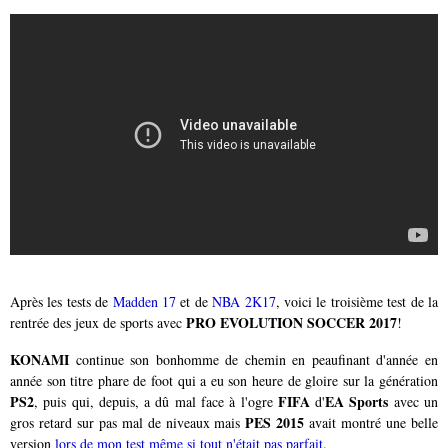
Après les tests de
Madden 17
et de
NBA 2K17
, voici le troisième test de la
PRO EVOLUTION SOCCER 2017
rentrée des jeux de sports avec
!
KONAMI
continue son bonhomme de chemin en peaufinant d'année en
année son titre phare de foot qui a eu son heure de gloire sur la génération
PS2
FIFA
EA Sports
, puis qui, depuis, a dû mal face à l'ogre
d'
avec un
PES 2015
gros retard sur pas mal de niveaux mais
avait montré une belle
version
lors de mon test même si tout n'était pas parfait
.