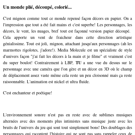
Un monde plié, découpé, colorié...
C'est mignon comme tout ce monde repensé façon décors en papier. On a
l'impression que tout a été fait mains et c'est superbe! Les personnages, les
décors, le vent, les nuages, bref tout est façonné version papier découpé.
Cela apporte un vent de fraicheur dans cette direction artistique
génialissime. Tout est joli, mignon, attachant jusqu'aux personnages (ah les
marmottes rigolotes, j'adore!). Media Molecule est un spécialiste de style
d'univers façon "j'ai fait les décors à la main et je filme" et vraiment c'est
TU
du super boulot! Contrairement à LBP,
a une vue du dessus sur le
personnage avec une caméra que l'on gère et un décor en 3D où le champ
de déplacement assez vaste même cela reste un peu cloisonné mais ça reste
raisoonnable. L'animation est nickel et ultra fluide.
C'est enchanteur et poétique!
L'environnement sonore n'est pas en reste avec de sublimes musiques
alternées avec des moments plus intimistes sans musique juste avec les
bruits de l'univers du jeu qui sont tout simplement bons! Des doublages des
personnages qui racontent l'histoire qui ne sont pas sans rappeler ceux de