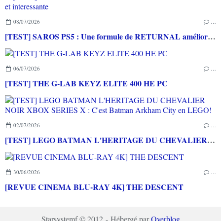
08/07/2026
…
[TEST] SAROS PS5 : Une formule de RETURNAL améliorée et interessante
06/07/2026
…
[TEST] THE G-LAB KEYZ ELITE 400 HE PC
02/07/2026
…
[TEST] LEGO BATMAN L'HERITAGE DU CHEVALIER NOIR XBOX SERIES X : C'est Batman Arkham City en LEGO!
30/06/2026
…
[REVUE CINEMA BLU-RAY 4K] THE DESCENT
Starsystemf © 2012 - Hébergé par
Overblog