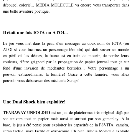
découpé, colorié... MEDIA MOLECULE va encore vous transporter dans
une belle aventure poétique.
Il était une fois IOTA ou ATOI...
Le jeu vous met dans la peau d'un messager au doux nom de IOTA (ou
ATOI si vous incarnez un personnage féminin) qui doit sauver un monde
en péril où les décors, la faune est en train de mourir, de perdre leurs
couleurs, d'être grignoté par la propagation de papier journal tout ça sur
fond d'une invasion de méchantes bestioles... Votre personnage a un
pouvoir extraordinaire: la lumière! Grâce à cette lumière, vous allez
pouvoir vous débarasser des méchants Scraps!
Une Dual Shock bien exploitée!
TEARAWAY UNFOLDED
est un jeu de plateformes très original déjà par
son univers tout en papier mais aussi et surtout par son gameplay. A la
base, le jeu a été pensé pour exploiter les capacités de la PSVITA: caméra,
écran tactile, pavé tactile et gyroscopie. Eh bien, Media Molecule exploite