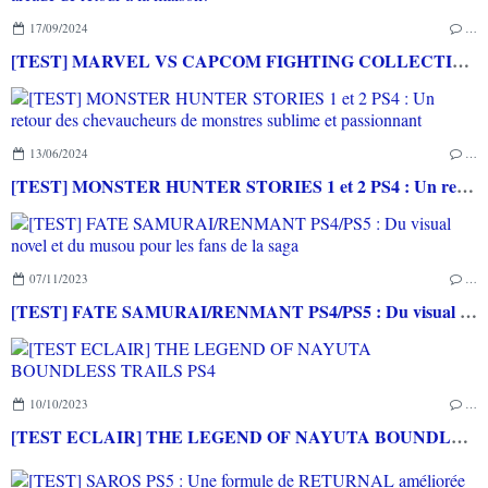
17/09/2024
…
[TEST] MARVEL VS CAPCOM FIGHTING COLLECTION : ARCADE CLASSICS PS4 : Des très bons jeux vidéo sortis en arcade de retour à la maison!
13/06/2024
…
[TEST] MONSTER HUNTER STORIES 1 et 2 PS4 : Un retour des chevaucheurs de monstres sublime et passionnant
07/11/2023
…
[TEST] FATE SAMURAI/RENMANT PS4/PS5 : Du visual novel et du musou pour les fans de la saga
10/10/2023
…
[TEST ECLAIR] THE LEGEND OF NAYUTA BOUNDLESS TRAILS PS4