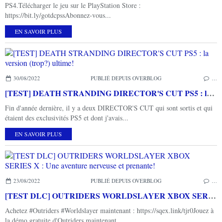
PS4.Télécharger le jeu sur le PlayStation Store :
https://bit.ly/gotdcpssAbonnez-vous...
EN SAVOIR PLUS
30/08/2022
PUBLIÉ DEPUIS OVERBLOG
…
[TEST] DEATH STRANDING DIRECTOR'S CUT PS5 : la version (trop?) ultime!
Fin d'année dernière, il y a deux DIRECTOR'S CUT qui sont sortis et qui
étaient des exclusivités PS5 et dont j'avais...
EN SAVOIR PLUS
23/08/2022
PUBLIÉ DEPUIS OVERBLOG
…
[TEST DLC] OUTRIDERS WORLDSLAYER XBOX SERIES X : Une aventure nerveuse et prenante!
Achetez #Outriders #Worldslayer maintenant : https://sqex.link/tjr0Jouez à
la démo gratuite d'Outriders maintenant...