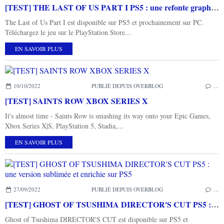
[TEST] THE LAST OF US PART I PS5 : une refonte graphique impressionnante et un plaisir de jouer toujours intact!
The Last of Us Part I est disponible sur PS5 et prochainement sur PC.
Téléchargez le jeu sur le PlayStation Store...
EN SAVOIR PLUS
10/10/2022
PUBLIÉ DEPUIS OVERBLOG
…
[TEST] SAINTS ROW XBOX SERIES X
It's almost time - Saints Row is smashing its way onto your Epic Games,
Xbox Series X|S, PlayStation 5, Stadia,...
EN SAVOIR PLUS
27/09/2022
PUBLIÉ DEPUIS OVERBLOG
…
[TEST] GHOST OF TSUSHIMA DIRECTOR'S CUT PS5 : une version sublimée et enrichie sur PS5
Ghost of Tsushima DIRECTOR'S CUT est disponible sur PS5 et