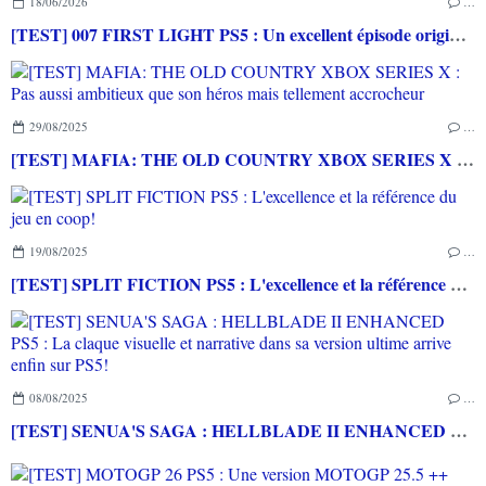
18/06/2026
…
[TEST] 007 FIRST LIGHT PS5 : Un excellent épisode original de James Bond avec le savoir-faire de IO INTERACTIVE
29/08/2025
…
[TEST] MAFIA: THE OLD COUNTRY XBOX SERIES X : Pas aussi ambitieux que son héros mais tellement accrocheur
19/08/2025
…
[TEST] SPLIT FICTION PS5 : L'excellence et la référence du jeu en coop!
08/08/2025
…
[TEST] SENUA'S SAGA : HELLBLADE II ENHANCED PS5 : La claque visuelle et narrative dans sa version ultime arrive enfin sur PS5!