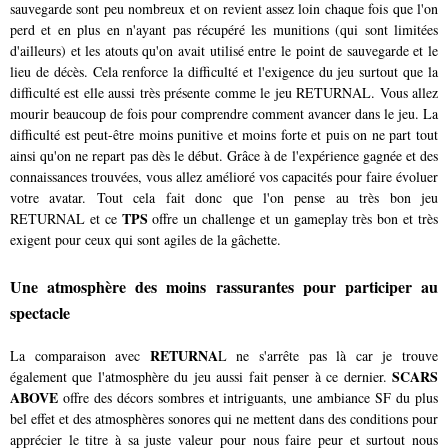
sauvegarde sont peu nombreux et on revient assez loin chaque fois que l'on
perd et en plus en n'ayant pas récupéré les munitions (qui sont limitées
d'ailleurs) et les atouts qu'on avait utilisé entre le point de sauvegarde et le
lieu de décès. Cela renforce la difficulté et l'exigence du jeu surtout que la
difficulté est elle aussi très présente comme le jeu RETURNAL. Vous allez
mourir beaucoup de fois pour comprendre comment avancer dans le jeu. La
difficulté est peut-être moins punitive et moins forte et puis on ne part tout
ainsi qu'on ne repart pas dès le début. Grâce à de l'expérience gagnée et des
connaissances trouvées, vous allez amélioré vos capacités pour faire évoluer
votre avatar. Tout cela fait donc que l'on pense au très bon jeu
TPS
RETURNAL et ce
offre un challenge et un gameplay très bon et très
exigent pour ceux qui sont agiles de la gâchette.
Une atmosphère des moins rassurantes pour participer au
spectacle
RETURNA
La comparaison avec
L ne s'arrête pas là car je trouve
SCARS
également que l'atmosphère du jeu aussi fait penser à ce dernier.
ABOVE
offre des décors sombres et intriguants, une ambiance SF du plus
bel effet et des atmosphères sonores qui ne mettent dans des conditions pour
apprécier le titre à sa juste valeur pour nous faire peur et surtout nous