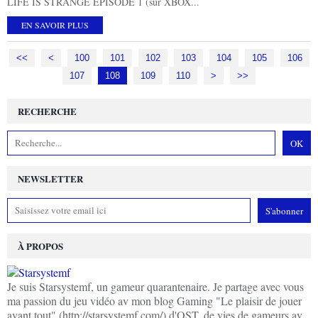
LIFE IS STRANGE EPISODE 1 (sur XBOX...
EN SAVOIR PLUS
<<
<
100
101
102
103
104
105
106
107
108
109
110
120
>
>>
RECHERCHE
NEWSLETTER
À PROPOS
Je suis Starsystemf, un gameur quarantenaire. Je partage avec vous
ma passion du jeu vidéo av mon blog Gaming "Le plaisir de jouer
avant tout" (http://starsystemf.com/) d'OST, de vies de gameurs av