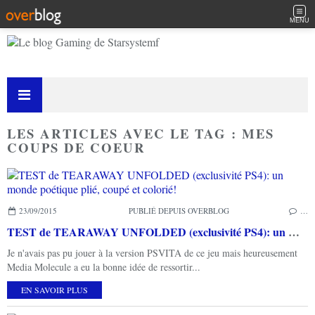
MENU
LES ARTICLES AVEC LE TAG : MES
COUPS DE COEUR
23/09/2015
PUBLIÉ DEPUIS OVERBLOG
…
TEST de TEARAWAY UNFOLDED (exclusivité PS4): un monde poétique plié, coupé et colorié!
Je n'avais pas pu jouer à la version PSVITA de ce jeu mais heureusement
Media Molecule a eu la bonne idée de ressortir...
EN SAVOIR PLUS