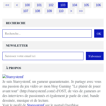
<<
<
100
101
102
103
104
105
106
107
108
109
110
120
>
>>
RECHERCHE
NEWSLETTER
À PROPOS
Je suis Starsystemf, un gameur quarantenaire. Je partage avec vous
ma passion du jeu vidéo av mon blog Gaming "Le plaisir de jouer
avant tout" (http://starsystemf.com/) d'OST, de vies de gameurs av
des interviews de passionnés et également je parle de ciné, bande
dessinée, musique et de lecture.
Voir le profil de
Starsystemf
sur le portail Overblog