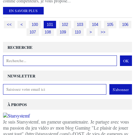
comme compétiteurs, je vous propose...
EN SAVOIR PLUS
<<
<
100
101
102
103
104
105
106
107
108
109
110
120
>
>>
RECHERCHE
NEWSLETTER
À PROPOS
Je suis Starsystemf, un gameur quarantenaire. Je partage avec vous
ma passion du jeu vidéo av mon blog Gaming "Le plaisir de jouer
avant tout" (http://starsystemf.com/) d'OST, de vies de gameurs av