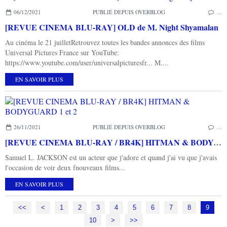
06/12/2021
PUBLIÉ DEPUIS OVERBLOG
…
[REVUE CINEMA BLU-RAY] OLD de M. Night Shyamalan
Au cinéma le 21 juilletRetrouvez toutes les bandes annonces des films
Universal Pictures France sur YouTube:
https://www.youtube.com/user/universalpicturesfr... M....
EN SAVOIR PLUS
26/11/2021
PUBLIÉ DEPUIS OVERBLOG
…
[REVUE CINEMA BLU-RAY / BR4K] HITMAN & BODYGUARD 1 et 2
Samuel L. JACKSON est un acteur que j'adore et quand j'ai vu que j'avais
l'occasion de voir deux fnouveaux films...
EN SAVOIR PLUS
<<
<
1
2
3
4
5
6
7
8
9
10
20
30
>
>>