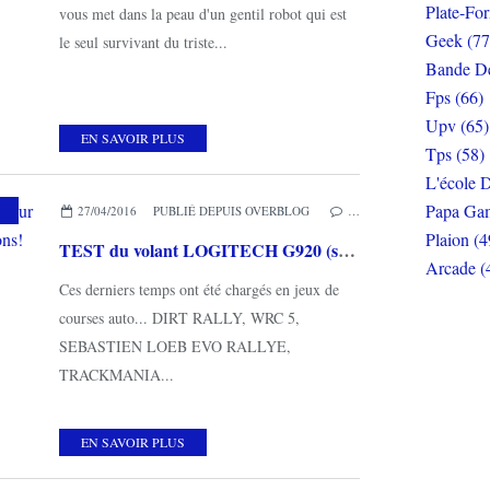
Plate-Fo
vous met dans la peau d'un gentil robot qui est
Geek (77
le seul survivant du triste...
Bande De
Fps (66)
Upv (65)
EN SAVOIR PLUS
Tps (58)
L'école D
Papa Gam
S COUPS DE COEUR
27/04/2016
PUBLIÉ DEPUIS OVERBLOG
…
Plaion (4
TEST du volant LOGITECH G920 (sur PC et XBOX ONE): de super sensations!
Arcade (
Ces derniers temps ont été chargés en jeux de
courses auto... DIRT RALLY, WRC 5,
SEBASTIEN LOEB EVO RALLYE,
TRACKMANIA...
EN SAVOIR PLUS