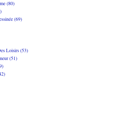
rme (80)
)
ssinée (69)
es Loisirs (53)
eur (51)
9)
42)