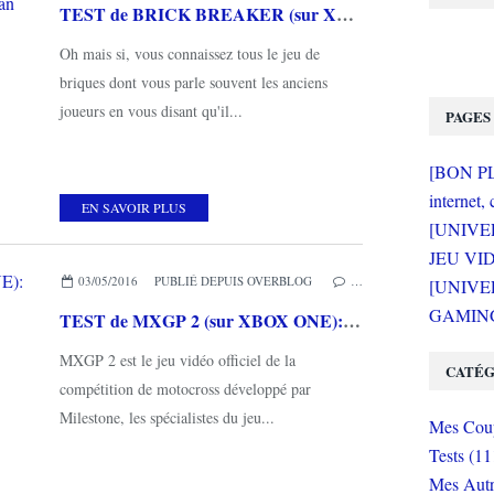
TEST de BRICK BREAKER (sur XBOX ONE): le plaisir de jouer d'antan retrouvé!
Oh mais si, vous connaissez tous le jeu de
briques dont vous parle souvent les anciens
joueurs en vous disant qu'il...
PAGES
[BON PLA
internet, 
EN SAVOIR PLUS
[UNIVE
JEU VI
03/05/2016
PUBLIÉ DEPUIS OVERBLOG
…
[UNIVER
GAMING 
TEST de MXGP 2 (sur XBOX ONE): le grand saut dans la boue
MXGP 2 est le jeu vidéo officiel de la
CATÉG
compétition de motocross développé par
Milestone, les spécialistes du jeu...
Mes Coup
Tests (11
Mes Autr