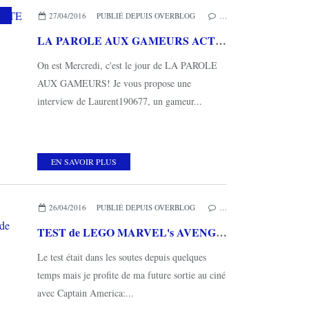
27/04/2016
PUBLIÉ DEPUIS OVERBLOG
…
LA PAROLE AUX GAMEURS ACTE XLIII : Interview de Laurent190677
On est Mercredi, c'est le jour de LA PAROLE
AUX GAMEURS! Je vous propose une
interview de Laurent190677, un gameur...
EN SAVOIR PLUS
26/04/2016
PUBLIÉ DEPUIS OVERBLOG
…
TEST de LEGO MARVEL's AVENGERS (sur XBOX ONE): pas de surprise
Le test était dans les soutes depuis quelques
temps mais je profite de ma future sortie au ciné
avec Captain America:...