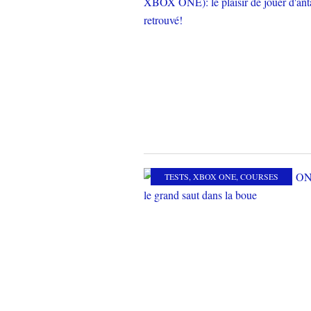
TESTS
,
XBOX ONE
,
COURSES