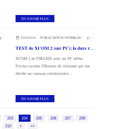
EN SAVOIR PLUS
25/04/2016
PUBLIÉ DEPUIS OVERBLOG
…
TEST de XCOM 2 (sur PC): la dure rebellion contre les aliens!
XCOM 2 de FIRAXIS sorti sur PC début
Février raconte l'Histoire de résistants qui ont
dérobé un vaisseau extraterrestre...
EN SAVOIR PLUS
203
204
205
206
207
208
220
230
240
250
210
>
>>