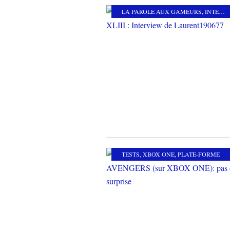
LA PAROLE AUX GAMEURS
,
INTERVIEW
TESTS
,
XBOX ONE
,
PLATE-FORME