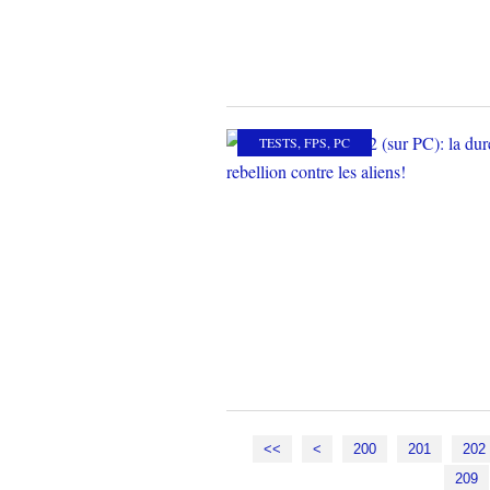
TESTS
,
FPS
,
PC
<<
<
200
201
202
209