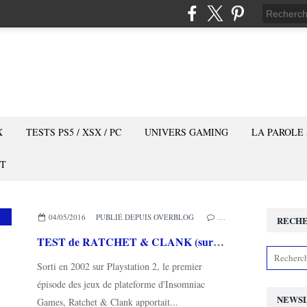
X
TESTS PS5 / XSX / PC
UNIVERS GAMING
LA PAROLE
T
04/05/2016
PUBLIÉ DEPUIS OVERBLOG
…
RECH
TEST de RATCHET & CLANK (sur PS4): un remake flamboyant!
Sorti en 2002 sur Playstation 2, le premier
épisode des jeux de plateforme d'Insomniac
NEWS
Games, Ratchet & Clank apportait...