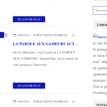
EN SAVOIR PLUS
À PRO
04/05/2016
PUBLIÉ DEPUIS OVERBLOG
…
Je suis S
LA PAROLE AUX GAMEURS ACTE XLIV : Interview de GALAC’TIFF
Je partag
On est Mercredi, c'est le jour de LA PAROLE
av mon b
AUX GAMEURS! Aujourd'hui, j'ai le plaisir de
tout" (ht
vous proposer l'interview...
de gameur
également
musique e
EN SAVOIR PLUS
Voir le p
Overblog
03/05/2016
PUBLIÉ DEPUIS OVERBLOG
…
SUIVE