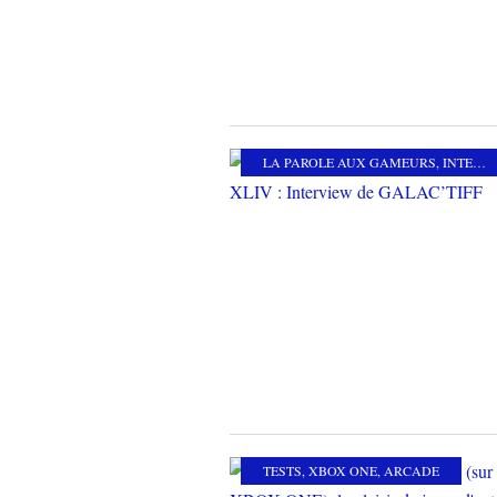
LA PAROLE AUX GAMEURS
,
INTERVIEW
TESTS
,
XBOX ONE
,
ARCADE