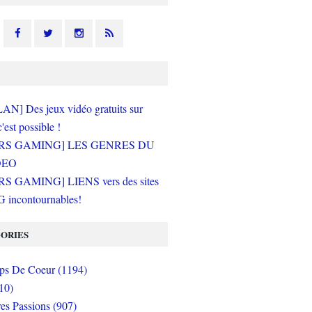
N] Des jeux vidéo gratuits sur
c'est possible !
RS GAMING] LES GENRES DU
DEO
S GAMING] LIENS vers des sites
incontournables!
ORIES
s De Coeur (1194)
10)
es Passions (907)