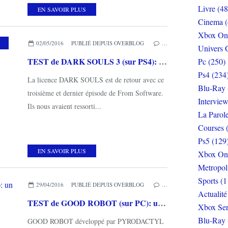
Livre (48
EN SAVOIR PLUS
Cinema (
Xbox On
02/05/2016
PUBLIÉ DEPUIS OVERBLOG
…
Univers 
TEST de DARK SOULS 3 (sur PS4): mais aiiiieeeuuuhh!!!
Pc (250)
Ps4 (234
La licence DARK SOULS est de retour avec ce
Blu-Ray 
troisième et dernier épisode de From Software.
Interview
Ils nous avaient ressorti...
La Parol
Courses 
Ps5 (129
EN SAVOIR PLUS
Xbox On
Metropol
Sports (1
29/04/2016
PUBLIÉ DEPUIS OVERBLOG
…
Actualité
TEST de GOOD ROBOT (sur PC): un sympathique shoot'em'up
Xbox Ser
Blu-Ray 
GOOD ROBOT développé par PYRODACTYL