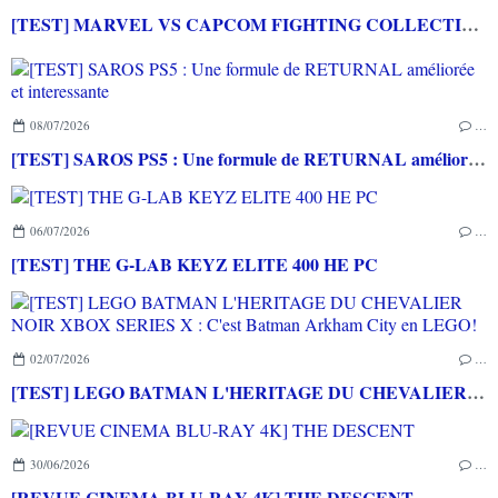
[TEST] MARVEL VS CAPCOM FIGHTING COLLECTION : ARCADE CLASSICS PS4 : Des très bons jeux vidéo sortis en arcade de retour à la maison!
08/07/2026
…
[TEST] SAROS PS5 : Une formule de RETURNAL améliorée et interessante
06/07/2026
…
[TEST] THE G-LAB KEYZ ELITE 400 HE PC
02/07/2026
…
[TEST] LEGO BATMAN L'HERITAGE DU CHEVALIER NOIR XBOX SERIES X : C'est Batman Arkham City en LEGO!
30/06/2026
…
[REVUE CINEMA BLU-RAY 4K] THE DESCENT