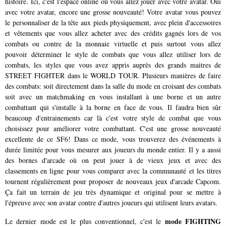
histoire. Ici, c'est l'espace online où vous allez jouer avec votre avatar. Oui
avec votre avatar, encore une grosse nouveauté! Votre avatar vous pouvez
le personnaliser de la tête aux pieds physiquement, avec plein d'accessoires
et vêtements que vous allez acheter avec des crédits gagnés lors de vos
combats ou contre de la monnaie virtuelle et puis surtout vous allez
pouvoir déterminer le style de combats que vous allez utiliser lors de
combats, les styles que vous avez appris auprès des grands maitres de
STREET FIGHTER dans le WORLD TOUR. Plusieurs manières de faire
des combats: soit directement dans la salle du mode en croisant des combats
soit avec un matchmaking en vous installant à une borne et un autre
combattant qui s'installe à la borne en face de vous. Il faudra bien sûr
beaucoup d'entrainements car là c'est votre style de combat que vous
choisissez pour améliorer votre combattant. C'est une grosse nouveauté
excellente de ce SF6! Dans ce mode, vous trouverez des événements à
durée limitée pour vous mesurer aux joueurs du monde entier. Il y a aussi
des bornes d'arcade où on peut jouer à de vieux jeux et avec des
classements en ligne pour vous comparer avec la communauté et les titres
tournent régulièrement pour proposer de nouveaux jeux d'arcade Capcom.
Ça fait un terrain de jeu très dynamique et original pour se mettre à
l'épreuve avec son avatar contre d'autres joueurs qui utilisent leurs avatars.
mode FIGHTING
Le dernier mode est le plus conventionnel, c'est le