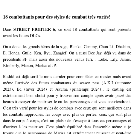
18 combattants pour des styles de combat très variés!
STREET FIGHTER 6
Dans
, ce sont 18 combattants qui sont présents
avant les futurs DLCs.
On a donc: les grands héros de la saga, Blanka, Cammy, Chun-Li, Dhalsim,
E. Honda, Guile, Ken, Ryu, Zangief, On a aussi Dee Jay, déjà vu dans de
précédents SF mais aussi des nouveaux venus Juri, , Luke, Lily, Jamie,
Kimberly, Manon, Marisa et JP.
Rashid est déjà sorti le mois dernier pour compléter ce roaster mais avant
même l'arrivée des futurs combattants du season pass (A.K.I (automne
2023), Ed (hiver 2024) et Akuma (printemps 2024)), le casting est
extrêmement bien choisi pour y trouver son compte après avoir passé des
heures à essayer de maitriser le ou les personnages qui vous conviendront.
C'est très varié pour les styles de combats avec ceux qui sont meilleurs dans
les combats rapprochés, les coups avec plus de portée, ceux qui sont plus
dans le corps à corps, c'est un plaisir de s'essayer à tous ces personnages et
d'arriver à les maitriser. C'est plutôt équilibré dans l'ensemble même si je
trouve que le personnage de Marisa est extrêmement puissant et peut-être