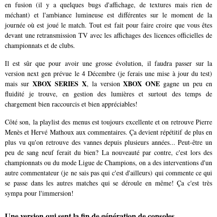
en fusion (il y a quelques bugs d'affichage, de textures mais rien de
méchant) et l'ambiance lumineuse est différentes sur le moment de la
journée où est joué le match. Tout est fait pour faire croire que vous êtes
devant une retransmission TV avec les affichages des licences officielles de
championnats et de clubs.
Il est sûr que pour avoir une grosse évolution, il faudra passer sur la
version next gen prévue le 4 Décembre (je ferais une mise à jour du test)
XBOX SERIES X
XBOX ONE
mais sur
, la version
gagne un peu en
fluidité je trouve, en gestion des lumières et surtout des temps de
chargement bien raccourcis et bien appréciables!
Côté son, la playlist des menus est toujours excellente et on retrouve Pierre
Menès et Hervé Mathoux aux commentaires. Ça devient répétitif de plus en
plus vu qu'on retrouve des vannes depuis plusieurs années... Peut-être un
peu de sang neuf ferait du bien? La nouveauté par contre, c'est lors des
championnats ou du mode Ligue de Champions, on a des interventions d'un
autre commentateur (je ne sais pas qui c'est d'ailleurs) qui commente ce qui
se passe dans les autres matches qui se déroule en même! Ça c'est très
sympa pour l'immersion!
Une version qui sent la fin de génération de consoles