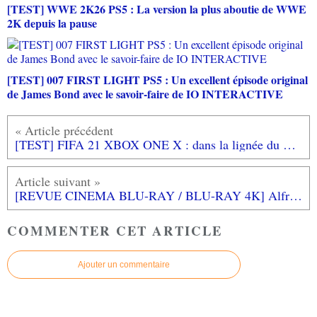
[TEST] WWE 2K26 PS5 : La version la plus aboutie de WWE
2K depuis la pause
[TEST] 007 FIRST LIGHT PS5 : Un excellent épisode original
de James Bond avec le savoir-faire de IO INTERACTIVE
[TEST] FIFA 21 XBOX ONE X : dans la lignée du FIFA 20 avec des hauts et des bas
[REVUE CINEMA BLU-RAY / BLU-RAY 4K] Alfred Hitchcock, les classiques - Coffret : Fenêtre sur cour + Sueurs froides + Psychose + Les Oiseaux
COMMENTER CET ARTICLE
Ajouter un commentaire