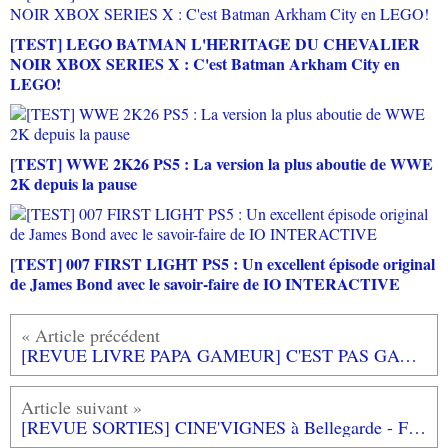
[TEST] LEGO BATMAN L'HERITAGE DU CHEVALIER
NOIR XBOX SERIES X : C'est Batman Arkham City en
LEGO!
[TEST] WWE 2K26 PS5 : La version la plus aboutie de WWE
2K depuis la pause
[TEST] 007 FIRST LIGHT PS5 : Un excellent épisode original
de James Bond avec le savoir-faire de IO INTERACTIVE
[REVUE LIVRE PAPA GAMEUR] C'EST PAS GAGNE, FELIPE ! de Laure MONLOUBOU aux éditions L'ECOLE DES LOISIRS
[REVUE SORTIES] CINE'VIGNES à Bellegarde - Festival de Cinéma dans les vignobles de la vallée du Rhones