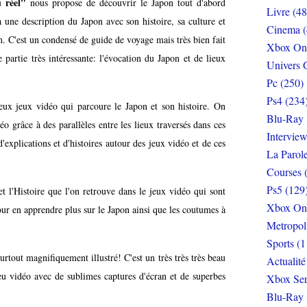
 réel"
nous propose de découvrir le Japon tout d'abord
Livre (48
ne description du Japon avec son histoire, sa culture et
Cinema (
n. C'est un condensé de guide de voyage mais très bien fait
Xbox On
partie très intéressante: l'évocation du Japon et de lieux
Univers 
Pc (250)
Ps4 (234
ux jeux vidéo qui parcoure le Japon et son histoire. On
Blu-Ray 
 grâce à des parallèles entre les lieux traversés dans ces
Interview
d'explications et d'histoires autour des jeux vidéo et de ces
La Parol
Courses 
Ps5 (129
t l'Histoire que l'on retrouve dans le jeux vidéo qui sont
Xbox On
ur en apprendre plus sur le Japon ainsi que les coutumes à
Metropol
Sports (1
urtout magnifiquement illustré! C'est un très très très beau
Actualité
jeu vidéo avec de sublimes captures d'écran et de superbes
Xbox Ser
Blu-Ray 