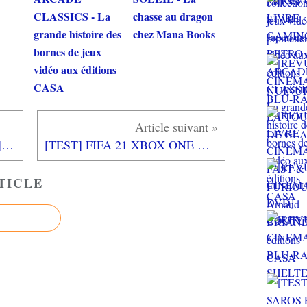
CLASSICS - La
chasse au dragon
grande histoire des
chez Mana Books
bornes de jeux
vidéo aux éditions
CASA
[REVUE CINEMA BLU-RAY] LA HAINE - Edition collector 4K ULTRA HD et Blu-Ray
[TEST] FIFA 21 XBOX ONE X : dans la lignée du FIFA 20 avec des hauts et des bas
TICLE