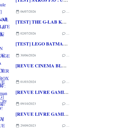
06/07/2026
…
[TEST] THE G-LAB KEYZ ELITE 400 HE PC
02/07/2026
…
[TEST] LEGO BATMAN L'HERITAGE DU CHEVALIER NOIR XBOX SERIES X : C'est Batman Arkham City en LEGO!
30/06/2026
…
[REVUE CINEMA BLU-RAY 4K] THE DESCENT
01/03/2024
…
[REVUE LIVRE GAMING] LA SAGA FINAL FANTASY VII REMAKE de Pierre LOVATI chez THIRD EDITIONS
09/10/2023
…
[REVUE LIVRE GAMING] LES SECRETS D'ASSASSIN'S CREED - De 2007 à 2014: l'envol de Thomas MEREUR chez THIRD EDITIONS
29/09/2023
…