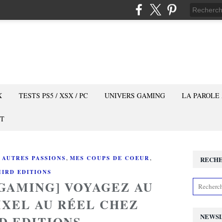
X
TESTS PS5 / XSX / PC
UNIVERS GAMING
LA PAROLE
T
,
,
 AUTRES PASSIONS
MES COUPS DE COEUR
RECH
HIRD EDITIONS
 GAMING] VOYAGEZ AU
PIXEL AU RÉEL CHEZ
NEWS
D EDITIONS