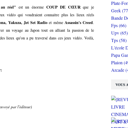
Plate-Fo
u réel"
COUP DE CŒUR
est un énorme
que je
Geek (77
ux vidéo qui voudraient connaitre plus les lieux réels
Bande De
ona, Yakuza, Jet Set Radio
Assassin's Creed
et même
.
Fps (66)
rer un voyage au Japon tout en alliant la passion de le
Upv (65)
 des lieux qu'on a pu traversé dans ces jeux vidéo. Voilà,
Tps (58)
L'école D
Papa Gam
Plaion (4
r:
Arcade (
VOUS A
nvoyé par l'éditeur)