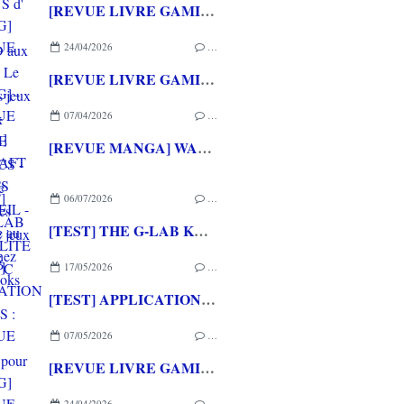
[REVUE LIVRE GAMING] PRESS START - Le Japon des jeux vidéo aux éditions NUINUI
24/04/2026
…
[REVUE LIVRE GAMING] - RETRO - ARCADE CLASSICS - La grande histoire des bornes de jeux vidéo aux éditions CASA
07/04/2026
…
[REVUE MANGA] WARCRAFT LE PUITS DE SOLEIL - La chasse au dragon chez Mana Books
06/07/2026
…
[TEST] THE G-LAB KEYZ ELITE 400 HE PC
17/05/2026
…
[TEST] APPLICATION QWARGS : une appli française pour gérer sa collection de jeux vidéo prometteuse!
07/05/2026
…
[REVUE LIVRE GAMING] PRESS START - Le Japon des jeux vidéo aux éditions NUINUI
24/04/2026
…