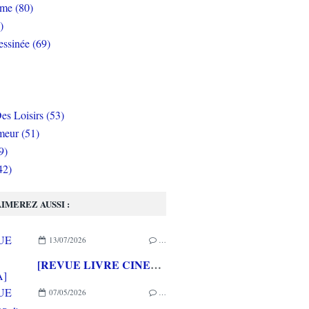
rme (80)
)
ssinée (69)
es Loisirs (53)
eur (51)
9)
42)
IMEREZ AUSSI :
13/07/2026
…
[REVUE LIVRE CINEMA] FAST & FURIOUS d' Arnaud BRIAND aux éditions CASA
07/05/2026
…