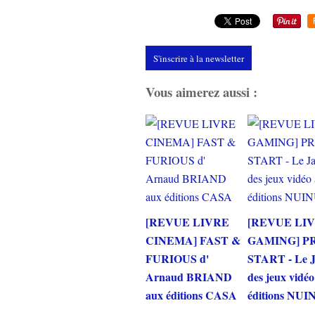
S'inscrire à la newsletter
Vous aimerez aussi :
[REVUE LIVRE
[REVUE LI
CINEMA] FAST &
GAMING] P
FURIOUS d'
START - Le 
Arnaud BRIAND
des jeux vidé
aux éditions CASA
éditions NUI