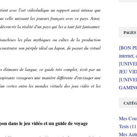
tient avec l'art vidéoludique un rapport aussi intense que
ue celle unissant les joueurs français avec ce pays. Ainsi,
écouvrir la réalité d'un pays qui les a tant fait fantasmer.
PAGES
franchises les plus mythiques ou cultes de la production
[BON PLA
onstruire son périple idéal au Japon, de passer du virtuel
internet, 
[UNIVE
es éléments de langue, ce guide très complet, écrit par un
JEU VI
aspirants voyageurs une manière différente d'envisager une
[UNIVER
un vortex entre les mondes virtuels des jeux vidéo et les
GAMING 
CATÉG
Mes Coup
pon dans le jeu vidéo et un guide de voyage
Tests (11
Mes Autr