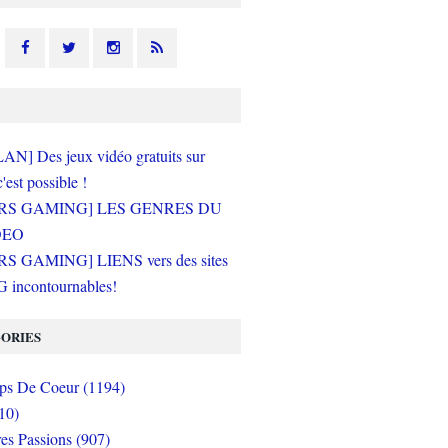
N] Des jeux vidéo gratuits sur
c'est possible !
RS GAMING] LES GENRES DU
DEO
S GAMING] LIENS vers des sites
incontournables!
ORIES
s De Coeur (1194)
10)
es Passions (907)