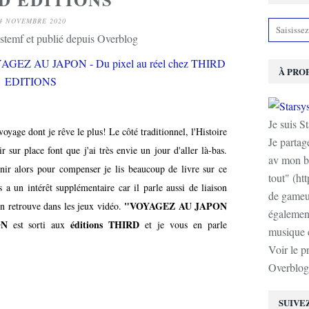
4 NOVEMBRE 2020
stemf et publié depuis Overblog
À PRO
Je suis S
voyage dont je rêve le plus! Le côté traditionnel, l'Histoire
Je partag
r sur place font que j'ai très envie un jour d'aller là-bas.
av mon b
nir alors pour compenser je lis beaucoup de livre sur ce
tout" (ht
 a un intérêt supplémentaire car il parle aussi de liaison
de gameur
"VOYAGEZ AU JAPON
'on retrouve dans les jeux vidéo.
également
ON
éditions THIRD
est sorti aux
et je vous en parle
musique e
Voir le p
Overblog
SUIVE