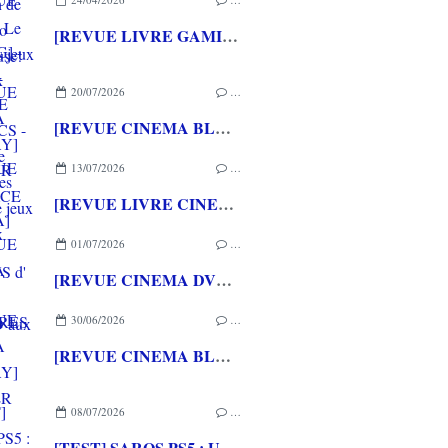
[REVUE LIVRE GAMING] - RETRO - ARCADE CLASSICS - La grande histoire des bornes de jeux vidéo aux éditions CASA
20/07/2026
…
[REVUE CINEMA BLU-RAY] LA TOUR DE GLACE
13/07/2026
…
[REVUE LIVRE CINEMA] FAST & FURIOUS d' Arnaud BRIAND aux éditions CASA
01/07/2026
…
[REVUE CINEMA DVD] COUTURES
30/06/2026
…
[REVUE CINEMA BLU-RAY] SHELTER
08/07/2026
…
[TEST] SAROS PS5 : Une formule de RETURNAL améliorée et interessante