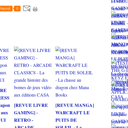
Repost
0
VRE
RESS
Japon
[REVUE LIVRE
[REVUE MANGA]
o aux
GAMING] -
WARCRAFT LE
NUI
RETRO -
PUITS DE
ARCADE
SOLEIL - La