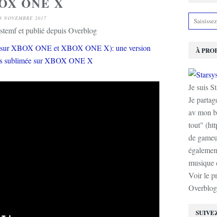
OX ONE X
8 NOVEMBRE 2017
stemf et publié depuis Overblog
À PRO
Je suis S
Je partag
av mon b
tout" (ht
de gameur
également
musique e
Voir le p
Overblog
SUIVE