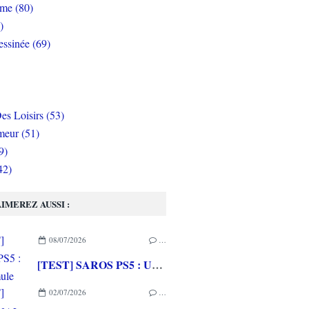
rme (80)
)
ssinée (69)
es Loisirs (53)
eur (51)
9)
42)
IMEREZ AUSSI :
08/07/2026
…
[TEST] SAROS PS5 : Une formule de RETURNAL améliorée et interessante
02/07/2026
…