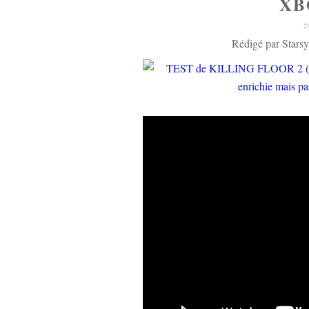
XB
2
Rédigé par Starsy