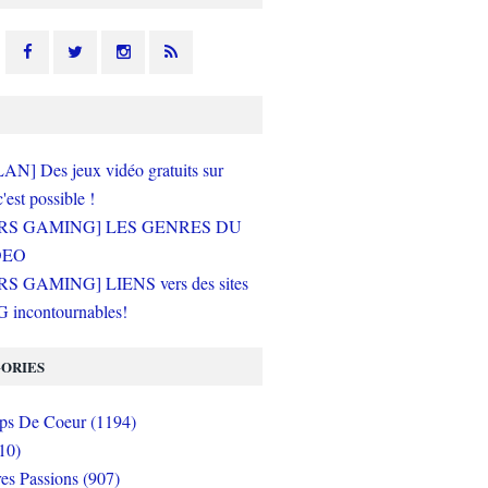
N] Des jeux vidéo gratuits sur
c'est possible !
RS GAMING] LES GENRES DU
DEO
S GAMING] LIENS vers des sites
incontournables!
ORIES
s De Coeur (1194)
10)
es Passions (907)