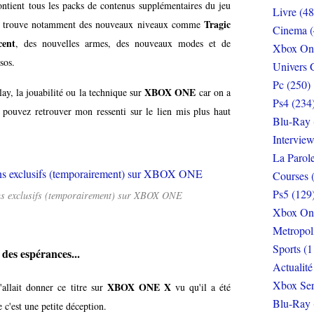
ntient tous les packs de contenus supplémentaires du jeu
Livre (48
Tragic
 trouve notamment des nouveaux niveaux comme
Cinema (
cent
, des nouvelles armes, des nouveaux modes et de
Xbox On
sos.
Univers 
Pc (250)
XBOX ONE
ay, la jouabilité ou la technique sur
car on a
Ps4 (234
 pouvez retrouver mon ressenti sur le lien mis plus haut
Blu-Ray 
Interview
La Parol
Courses 
Ps5 (129
ons exclusifs (temporairement) sur XBOX ONE
Xbox On
Metropol
Sports (1
es espérances...
Actualité
Xbox Ser
XBOX ONE X
'allait donner ce titre sur
vu qu'il a été
Blu-Ray 
 c'est une petite déception.