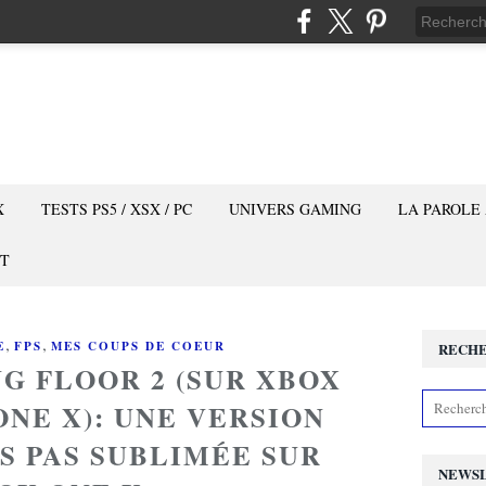
X
TESTS PS5 / XSX / PC
UNIVERS GAMING
LA PAROLE
T
,
,
E
FPS
MES COUPS DE COEUR
RECH
NG FLOOR 2 (SUR XBOX
ONE X): UNE VERSION
S PAS SUBLIMÉE SUR
NEWS