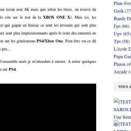
Plate-Fo
r un écran non 4K mais que selon les titres, on trouve de
Geek (77
XBOX ONE X
rès vite sur le test de la
). Mais ici, les
Bande De
ce qui gagne en finesse ce sont les niveaux qui sont plus
Fps (66)
eaux sont plus impressionnants après le reste des ennemis ne
Upv (65)
PS4/Xbox One
Tps (58)
on sur les générations
. Peut-être est-ce dû
L'école D
 pas...
Papa Gam
s l'ensemble mais je m'attendais à mieux. A noter quelques
Plaion (4
PS4
as sur
.
Arcade (
VOUS A