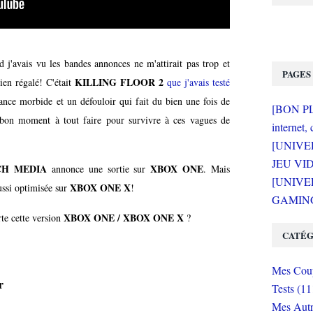
 j'avais vu les bandes annonces ne m'attirait pas trop et
PAGES
KILLING FLOOR 2
bien régalé! C'était
que j'avais testé
nce morbide et un défouloir qui fait du bien une fois de
[BON PLA
 bon moment à tout faire pour survivre à ces vagues de
internet, 
[UNIVE
JEU VI
H MEDIA
XBOX ONE
annonce une sortie sur
. Mais
[UNIVER
XBOX ONE X
 aussi optimisée sur
!
GAMING 
XBOX ONE / XBOX ONE X
te cette version
?
CATÉG
Mes Coup
r
Tests (11
Mes Autr