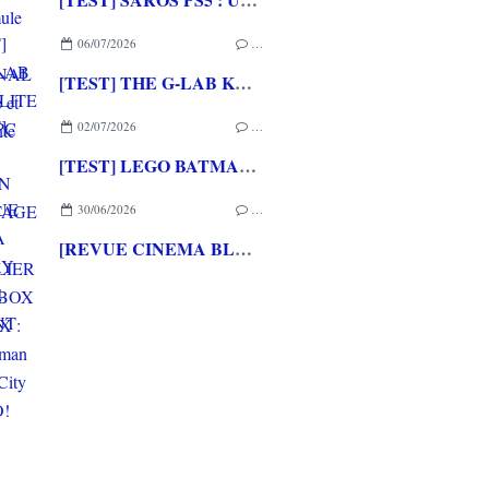
06/07/2026
…
[TEST] THE G-LAB KEYZ ELITE 400 HE PC
02/07/2026
…
[TEST] LEGO BATMAN L'HERITAGE DU CHEVALIER NOIR XBOX SERIES X : C'est Batman Arkham City en LEGO!
30/06/2026
…
[REVUE CINEMA BLU-RAY 4K] THE DESCENT