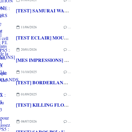
[TEST] SAMURAI WARRIORS 5 XBOX ONE : Du musou en cell shading dans la lignée de la saga
11/06/2026
…
[TEST ECLAIR] MOUSE: P.I. For Hire PS5 : Un FPS fun, exigeant et cartoonesque
20/01/2026
…
[MES IMPRESSIONS] L' EARLY ACCESS de BODYCAM PC
31/10/2025
…
[TEST] BORDERLANDS 4 XBOX SERIES X : Du loot, du fun et de l'humour pour les fans surtout
01/09/2025
…
[TEST] KILLING FLOOR 3 PS5 : Un défouloir assez brouillon
08/07/2026
…
[TEST] SAROS PS5 : Une formule de RETURNAL améliorée et interessante