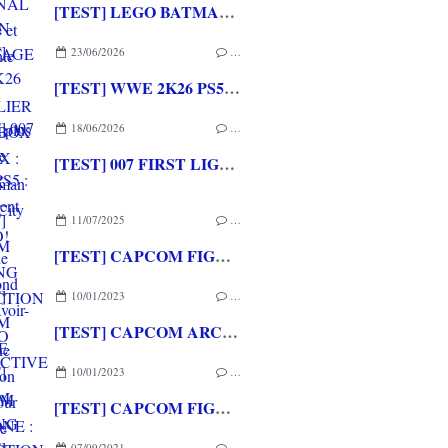
[TEST] LEGO BATMAN L'HERITAGE DU CHEVALIER NOIR XBOX SERIES X : C'est Batman Arkham City en LEGO!
23/06/2026
…
[TEST] WWE 2K26 PS5 : La version la plus aboutie de WWE 2K depuis la pause
18/06/2026
…
[TEST] 007 FIRST LIGHT PS5 : Un excellent épisode original de James Bond avec le savoir-faire de IO INTERACTIVE
11/07/2025
…
[TEST] CAPCOM FIGHTING COLLECTION 2 XBOX ONE : une compilation surtout pour les fans de baston!
10/01/2023
…
[TEST] CAPCOM ARCADE 2ND STADIUM XBOX ONE : Encore quelques raretés de plus!
10/01/2023
…
[TEST] CAPCOM FIGHTING COLLECTION XBOX ONE : Une super session de rattrapage!
07/09/2021
…