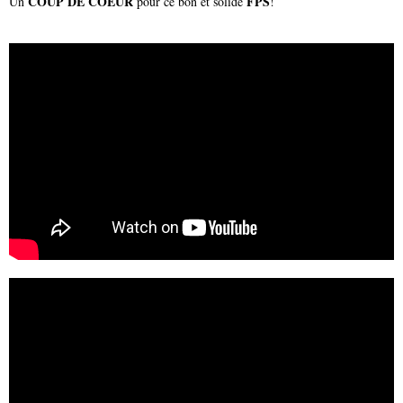
COUP DE COEUR
FPS
Un
pour ce bon et solide
!