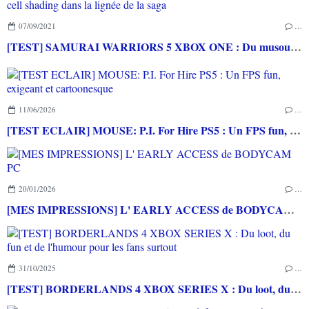
07/09/2021
…
[TEST] SAMURAI WARRIORS 5 XBOX ONE : Du musou en cell shading dans la lignée de la saga
11/06/2026
…
[TEST ECLAIR] MOUSE: P.I. For Hire PS5 : Un FPS fun, exigeant et cartoonesque
20/01/2026
…
[MES IMPRESSIONS] L' EARLY ACCESS de BODYCAM PC
31/10/2025
…
[TEST] BORDERLANDS 4 XBOX SERIES X : Du loot, du fun et de l'humour pour les fans surtout