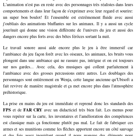
L'animation n'est pas en reste avec des personnages très réalistes dans leurs
comportements et dans leur façon de s'exprimer avec leur regard et sourire:
un super bon boulot! Et l'ensemble est extrêmement fluide avec aussi
j'oubliais des animations bluffantes sur les animaux. Il y a aussi un cycle
jour/nuit qui donne une vision différente de l'univers du jeu et aussi des
dangers encore plus forts avec des bêtes férôces sortant la nuit.
Le travail sonore aussi aide encore plus le jeu à être immersif car
l'ambiance du jeu façon forêt avec les oiseaux, les animaux, les bruits vous
plongent dans une ambiance qui ne rassure pas, intrigue et on est toujours
sur nos gardes... Avec cela, des musiques qui collent parfaitement à
l'ambiance avec des grosses percussions entre autres. Les doublages des
personnages sont entièrement en Wenja, cette langue ancienne qu'Ubisoft a
fait revivre de manière magistrale et ça met encore plus dans l'atmosphère
préhistorique.
La prise en mains du jeu est immédiate et reprend donc les standards des
FPS
FAR CRY
et de
avec un didacticiel très bien fait. Les menus pour
vous repérer sur la carte, les inventaires et l'amélioration des compétences
est classique mais ça fonctionne plutôt pas mal. Le fait de fabriquer ces
armes et ses munitions comme les flèches apportent encore un côté sauvage
et des fois assez inquiétant quand il nous manque des éléments pour