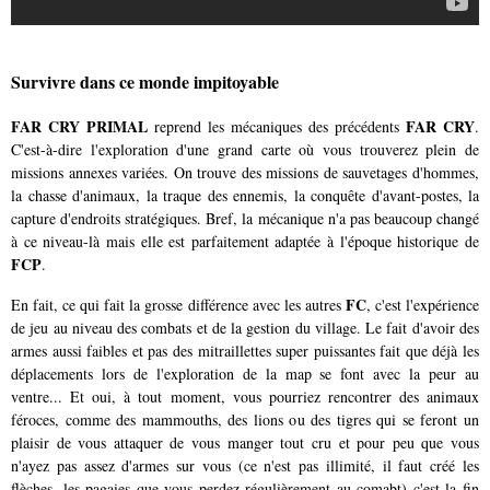
Survivre dans ce monde impitoyable
FAR CRY PRIMAL
FAR CRY
reprend les mécaniques des précédents
.
C'est-à-dire l'exploration d'une grand carte où vous trouverez plein de
missions annexes variées. On trouve des missions de sauvetages d'hommes,
la chasse d'animaux, la traque des ennemis, la conquête d'avant-postes, la
capture d'endroits stratégiques. Bref, la mécanique n'a pas beaucoup changé
à ce niveau-là mais elle est parfaitement adaptée à l'époque historique de
FCP
.
FC
En fait, ce qui fait la grosse différence avec les autres
, c'est l'expérience
de jeu au niveau des combats et de la gestion du village. Le fait d'avoir des
armes aussi faibles et pas des mitraillettes super puissantes fait que déjà les
déplacements lors de l'exploration de la map se font avec la peur au
ventre... Et oui, à tout moment, vous pourriez rencontrer des animaux
féroces, comme des mammouths, des lions ou des tigres qui se feront un
plaisir de vous attaquer de vous manger tout cru et pour peu que vous
n'ayez pas assez d'armes sur vous (ce n'est pas illimité, il faut créé les
flèches, les pagaies que vous perdez régulièrement au comabt) c'est la fin