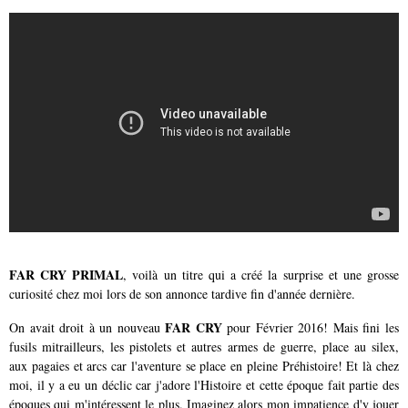
FAR CRY PRIMAL
, voilà un titre qui a créé la surprise et une grosse
curiosité chez moi lors de son annonce tardive fin d'année dernière.
FAR CRY
On avait droit à un nouveau
pour Février 2016! Mais fini les
fusils mitrailleurs, les pistolets et autres armes de guerre, place au silex,
aux pagaies et arcs car l'aventure se place en pleine Préhistoire! Et là chez
moi, il y a eu un déclic car j'adore l'Histoire et cette époque fait partie des
époques qui m'intéressent le plus. Imaginez alors mon impatience d'y jouer