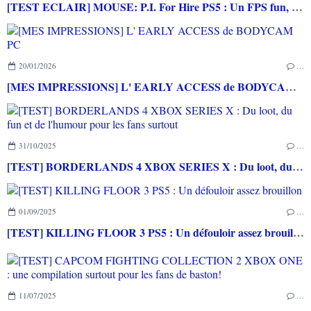
[TEST ECLAIR] MOUSE: P.I. For Hire PS5 : Un FPS fun, exigeant et cartoonesque
20/01/2026
…
[MES IMPRESSIONS] L' EARLY ACCESS de BODYCAM PC
31/10/2025
…
[TEST] BORDERLANDS 4 XBOX SERIES X : Du loot, du fun et de l'humour pour les fans surtout
01/09/2025
…
[TEST] KILLING FLOOR 3 PS5 : Un défouloir assez brouillon
11/07/2025
…