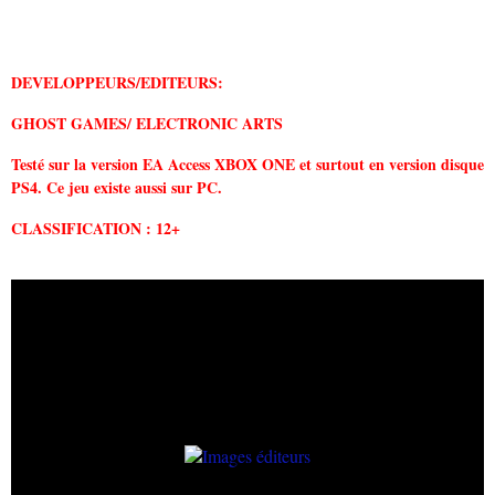
DEVELOPPEURS/EDITEURS:
GHOST GAMES/ ELECTRONIC ARTS
Testé sur la version EA Access XBOX ONE et surtout en version disque
PS4. Ce jeu existe aussi sur PC.
CLASSIFICATION : 12+