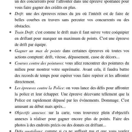
un des concurrents pour l'affronter dans une épreuve spontanée pour
vous faire gagner des crédits en plus.
Drift
: une des épreuves reines du jeu où l'intérêt est de faire de
belles courbes en travers sans percuter vos concurrents ou des
obstacles.
Train Drift
: c'est comme le drift mais il faut suivre votre coéquipier
en driftant pour marquer un maximum de points. C'est une épreuve
de drift par équipe.
Gagner un max de points
dans certaines épreuves où toutes vos
actions comptent: drift, vitesse, dépassement, casse de décors...
Courses contre des pointures
: vous allez rencontrer des pointures du
milieu pour montrer votre suprématie. Avant cela, il faudra battre
des records de temps pour espérer vous faire repérer et les affronter
directement.
Les épreuves contre la Police
: on vous lance des défis pour affronter
la police et leur échapper. Une épreuve décevante tellement que la
Police est rapidement dépassé par les événements. Dommage. C'est
amusant au début mais après...
Objectifs annexes
: sur la carte, vous trouverez plein d'objectifs
annexes à réaliser pour gagner encore plus de points. Faire des
photos à des endroits précis ou des donuts en driftant...
Défis quotidiens
: comme si ça ne suffisait pas et que vous voulez