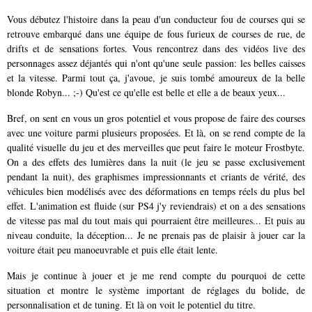
Vous débutez l'histoire dans la peau d'un conducteur fou de courses qui se
retrouve embarqué dans une équipe de fous furieux de courses de rue, de
drifts et de sensations fortes. Vous rencontrez dans des vidéos live des
personnages assez déjantés qui n'ont qu'une seule passion: les belles caisses
et la vitesse. Parmi tout ça, j'avoue, je suis tombé amoureux de la belle
blonde Robyn... ;-) Qu'est ce qu'elle est belle et elle a de beaux yeux...
Bref, on sent en vous un gros potentiel et vous propose de faire des courses
avec une voiture parmi plusieurs proposées. Et là, on se rend compte de la
qualité visuelle du jeu et des merveilles que peut faire le moteur Frostbyte.
On a des effets des lumières dans la nuit (le jeu se passe exclusivement
pendant la nuit), des graphismes impressionnants et criants de vérité, des
véhicules bien modélisés avec des déformations en temps réels du plus bel
effet. L'animation est fluide (sur PS4 j'y reviendrais) et on a des sensations
de vitesse pas mal du tout mais qui pourraient être meilleures... Et puis au
niveau conduite, la déception... Je ne prenais pas de plaisir à jouer car la
voiture était peu manoeuvrable et puis elle était lente.
Mais je continue à jouer et je me rend compte du pourquoi de cette
situation et montre le système important de réglages du bolide, de
personnalisation et de tuning. Et là on voit le potentiel du titre.