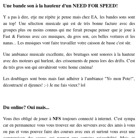
Une bande son à la hauteur d'un NEED FOR SPEED!
Y a pas à dire, etje me répète je pense mais chez EA, les bandes sons sont
au top! Une sélection musicale qui est de très bonne facture avec des
groupes plus ou moins connus qui me ferait presque penser que je joue à
Fast & Furious avec ces musiques, du gros son, ces belles voitures et les
nanas... Les musiques vont faire travailler votre caisson de basse c'est sûr.
Une ambiance musicale excellente, des bruitages sont sonores à la hauteur
avec des moteurs qui hurlent, des crissements de pneus lors des drifts. C'est
du très gros son qui envahiront votre home cinéma!
Les doublages sont bons mais faut adhérer à l'ambiance "Yo mon Pote!",
décontracté et djeunes! ;-) Je me fais vieux? lol
Du online? Oui mais...
NFS
Vous êtes obligé de jouer à
toujours connecté à internet. C'est sympa
car en permanence vous vous trouvez sur des serveurs avec des amis à vous
ou pas et vous pouvez faire des courses avec eux et surtout vous avez une
comparaison des scores qui permet une certaine rejouabilité. Mais ça