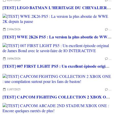
[TEST] LEGO BATMAN L'HERITAGE DU CHEVALIER NOIR XBOX SERIES X : C'est Batman Arkham City en LEGO!
23/06/2026
…
[TEST] WWE 2K26 PS5 : La version la plus aboutie de WWE 2K depuis la pause
18/06/2026
…
[TEST] 007 FIRST LIGHT PS5 : Un excellent épisode original de James Bond avec le savoir-faire de IO INTERACTIVE
11/07/2025
…
[TEST] CAPCOM FIGHTING COLLECTION 2 XBOX ONE : une compilation surtout pour les fans de baston!