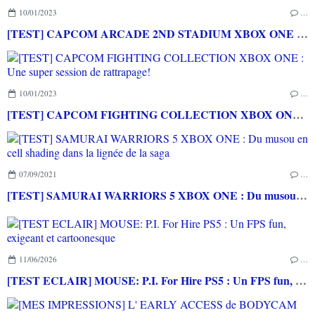
10/01/2023
…
[TEST] CAPCOM ARCADE 2ND STADIUM XBOX ONE : Encore quelques raretés de plus!
10/01/2023
…
[TEST] CAPCOM FIGHTING COLLECTION XBOX ONE : Une super session de rattrapage!
07/09/2021
…
[TEST] SAMURAI WARRIORS 5 XBOX ONE : Du musou en cell shading dans la lignée de la saga
11/06/2026
…
[TEST ECLAIR] MOUSE: P.I. For Hire PS5 : Un FPS fun, exigeant et cartoonesque