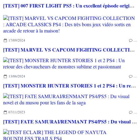
[TEST] 007 FIRST LIGHT PS5 : Un excellent épisode original de James Bond avec le savoir-faire de IO INTERACTIVE
17/09/2024
…
[TEST] MARVEL VS CAPCOM FIGHTING COLLECTION : ARCADE CLASSICS PS4 : Des très bons jeux vidéo sortis en arcade de retour à la maison!
13/06/2024
…
[TEST] MONSTER HUNTER STORIES 1 et 2 PS4 : Un retour des chevaucheurs de monstres sublime et passionnant
07/11/2023
…
[TEST] FATE SAMURAI/RENMANT PS4/PS5 : Du visual novel et du musou pour les fans de la saga