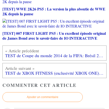
[TEST] WWE 2K26 PS5 : La version la plus aboutie de WWE
2K depuis la pause
[TEST] 007 FIRST LIGHT PS5 : Un excellent épisode original
de James Bond avec le savoir-faire de IO INTERACTIVE
TEST de Coupe du monde 2014 de la FIFA: Brésil 2014 (sur XBOX 360): du foot festif pour un jeu éphémère...
TEST de XBOX FITNESS (exclusivité XBOX ONE): ça ne rigole pas!
COMMENTER CET ARTICLE
Ajouter un commentaire