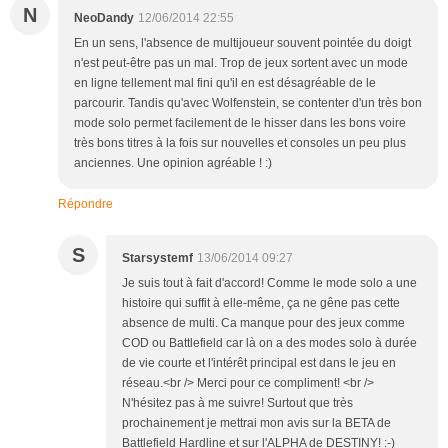
N
NeoDandy
12/06/2014 22:55
En un sens, l'absence de multijoueur souvent pointée du doigt
n'est peut-être pas un mal. Trop de jeux sortent avec un mode
en ligne tellement mal fini qu'il en est désagréable de le
parcourir. Tandis qu'avec Wolfenstein, se contenter d'un très bon
mode solo permet facilement de le hisser dans les bons voire
très bons titres à la fois sur nouvelles et consoles un peu plus
anciennes. Une opinion agréable ! :)
Répondre
S
Starsystemf
13/06/2014 09:27
Je suis tout à fait d'accord! Comme le mode solo a une
histoire qui suffit à elle-même, ça ne gêne pas cette
absence de multi. Ca manque pour des jeux comme
COD ou Battlefield car là on a des modes solo à durée
de vie courte et l'intérêt principal est dans le jeu en
réseau.<br /> Merci pour ce compliment! <br />
N'hésitez pas à me suivre! Surtout que très
prochainement je mettrai mon avis sur la BETA de
Battlefield Hardline et sur l'ALPHA de DESTINY! :-)