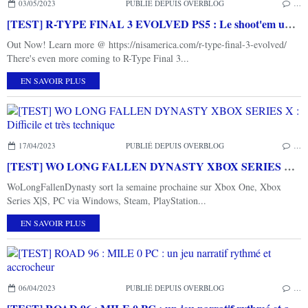
03/05/2023
PUBLIÉ DEPUIS OVERBLOG
…
[TEST] R-TYPE FINAL 3 EVOLVED PS5 : Le shoot'em up dans toute sa splendeur
Out Now! Learn more @ https://nisamerica.com/r-type-final-3-evolved/
There's even more coming to R-Type Final 3...
EN SAVOIR PLUS
17/04/2023
PUBLIÉ DEPUIS OVERBLOG
…
[TEST] WO LONG FALLEN DYNASTY XBOX SERIES X : Difficile et très technique
WoLongFallenDynasty sort la semaine prochaine sur Xbox One, Xbox
Series X|S, PC via Windows, Steam, PlayStation...
EN SAVOIR PLUS
06/04/2023
PUBLIÉ DEPUIS OVERBLOG
…