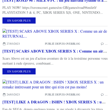
[TEST] ROAD 96 : MILE 0 PC : un jeu narratif rythmé et accrocheur
PLAY NOW! https://ravenscourt.games/en-GB/games/road96mile0/
PLAYSTATION 5 & 4, PC, XBOX SERIES X|S, ONE, NINTENDO...
EN SAVOIR PLUS
27/03/2023
PUBLIÉ DEPUIS OVERBLOG
…
[TEST] SCARS ABOVE XBOX SERIES X : Comme un air de RETURNAL...
Scars Above est un jeu d'action-aventure de tir à la troisième personne vous
mettant à rude épreuve, combinant...
EN SAVOIR PLUS
24/03/2023
PUBLIÉ DEPUIS OVERBLOG
…
[TEST] LIKE A DRAGON : ISHIN ! XBOX SERIES X : un remake intéressant pour un titre qui n'en est pas moins!
Fan de SEGA, depuis quelques temps, je me régale à découvrir les titres