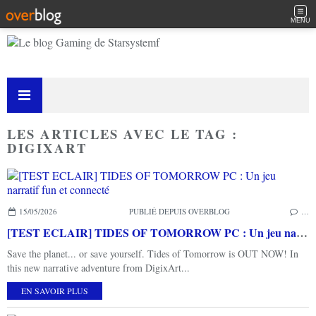
MENU
LES ARTICLES AVEC LE TAG :
DIGIXART
15/05/2026
PUBLIÉ DEPUIS OVERBLOG
…
[TEST ECLAIR] TIDES OF TOMORROW PC : Un jeu narratif fun et connecté
Save the planet... or save yourself. Tides of Tomorrow is OUT NOW! In
this new narrative adventure from DigixArt...
EN SAVOIR PLUS