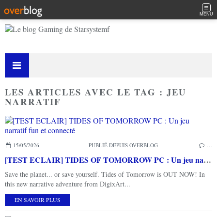
MENU
LES ARTICLES AVEC LE TAG : JEU
NARRATIF
15/05/2026
PUBLIÉ DEPUIS OVERBLOG
…
[TEST ECLAIR] TIDES OF TOMORROW PC : Un jeu narratif fun et connecté
Save the planet... or save yourself. Tides of Tomorrow is OUT NOW! In
this new narrative adventure from DigixArt...
EN SAVOIR PLUS