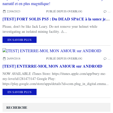
22/08/2023
PUBLIÉ DEPUIS OVERBLOG
…
[TEST] FORT SOLIS PS5 : Du DEAD SPACE à la sauce jeu narratif et en plus magnifique!
Please, don't be like Jack Leary. Do not remove your helmet while
investigating an isolated mining facility. ⚠️...
EN SAVOIR PLUS
26/09/2018
PUBLIÉ DEPUIS OVERBLOG
…
[TEST] ENTERRE-MOI, MON AMOUR sur ANDROID
NOW AVAILABLE iTunes Store: https://itunes.apple.com/app/bury-me-
my-love/id1281473147 Google Play:
https://play.google.com/store/apps/details?id=com.plug_in_digital.emma...
EN SAVOIR PLUS
RECHERCHE