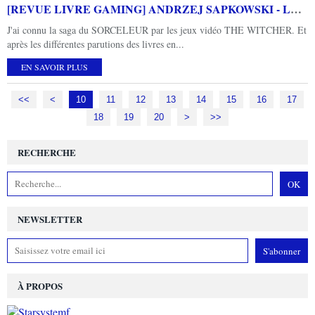
[REVUE LIVRE GAMING] ANDRZEJ SAPKOWSKI - LE SORCELEUR La carte de l'univers aux éditions BRAGELONNE
J'ai connu la saga du SORCELEUR par les jeux vidéo THE WITCHER. Et
après les différentes parutions des livres en...
EN SAVOIR PLUS
<<
<
10
11
12
13
14
15
16
17
18
19
20
30
40
>
>>
RECHERCHE
NEWSLETTER
À PROPOS