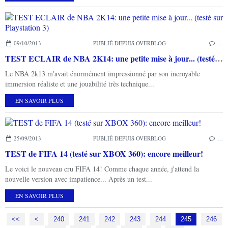
09/10/2013
PUBLIÉ DEPUIS OVERBLOG
…
TEST ECLAIR de NBA 2K14: une petite mise à jour... (testé sur Playstation 3)
Le NBA 2k13 m'avait énormément impressionné par son incroyable
immersion réaliste et une jouabilité très technique...
EN SAVOIR PLUS
25/09/2013
PUBLIÉ DEPUIS OVERBLOG
…
TEST de FIFA 14 (testé sur XBOX 360): encore meilleur!
Le voici le nouveau cru FIFA 14! Comme chaque année, j'attend la
nouvelle version avec impatience... Après un test...
EN SAVOIR PLUS
<<
<
200
210
220
230
240
241
242
243
244
245
246