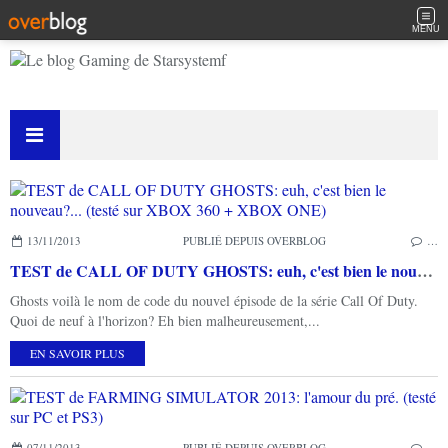
MENU
13/11/2013
PUBLIÉ DEPUIS OVERBLOG
…
TEST de CALL OF DUTY GHOSTS: euh, c'est bien le nouveau?... (testé sur XBOX 360 + XBOX ONE)
Ghosts voilà le nom de code du nouvel épisode de la série Call Of Duty.
Quoi de neuf à l'horizon? Eh bien malheureusement,...
EN SAVOIR PLUS
07/11/2013
PUBLIÉ DEPUIS OVERBLOG
…