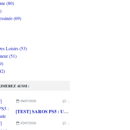
rme (80)
)
ssinée (69)
es Loisirs (53)
eur (51)
9)
42)
IMEREZ AUSSI :
08/07/2026
…
[TEST] SAROS PS5 : Une formule de RETURNAL améliorée et interessante
02/07/2026
…