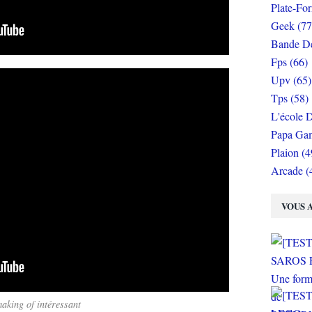
Plate-Fo
Geek (77
Bande De
Fps (66)
Upv (65)
Tps (58)
L'école D
Papa Gam
Plaion (4
Arcade (
VOUS A
aking of intéressant