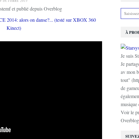
9 OCTOBRE 2013
stemf et publié depuis Overblog
À PRO
Je suis S
Je partag
av mon b
tout" (ht
de gameur
également
musique e
Voir le p
Overblog
SUIVE