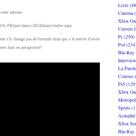
Livre (48
Cinema (
 cette adresse:
Xbox On
al/fr-FR/just-dance-2014/kinect/index.aspx
Univers 
Pc (250)
ême s'il change pas de formule mais qui a le mérite d'avoir
Ps4 (234
rées funs en perspective!
Blu-Ray 
Interview
La Parol
Courses 
Ps5 (129
Xbox On
Metropol
Sports (1
Actualité
Xbox Ser
Blu-Ray 