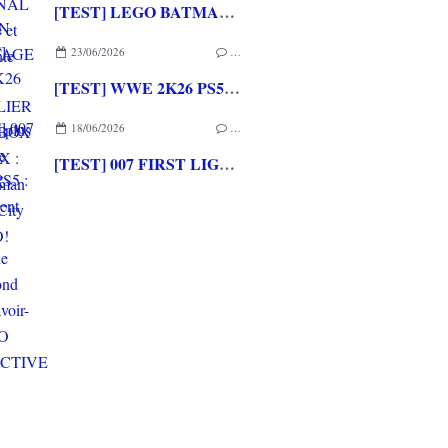
[TEST] LEGO BATMAN L'HERITAGE DU CHEVALIER NOIR XBOX SERIES X : C'est Batman Arkham City en LEGO!
23/06/2026
…
[TEST] WWE 2K26 PS5 : La version la plus aboutie de WWE 2K depuis la pause
18/06/2026
…
[TEST] 007 FIRST LIGHT PS5 : Un excellent épisode original de James Bond avec le savoir-faire de IO INTERACTIVE