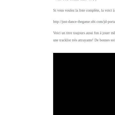
Si vous voulez la liste complète, la voici à
http://just-dance-thegame.ubi.com/jd-port
Voici un titre toujours aussi fun à jouer m
une tracklist très attrayante!
De bonnes soi