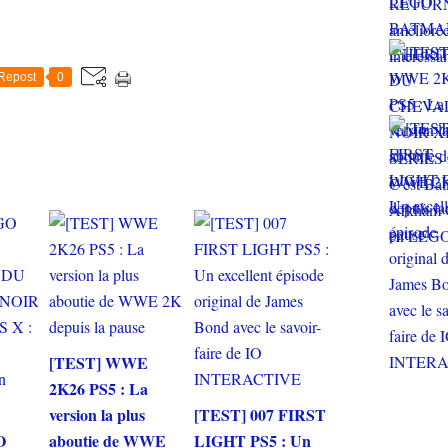
Repost
0
[TEST] WWE
2K26 PS5 : La
version la plus
[TEST] 007 FIRST
O
aboutie de WWE
LIGHT PS5 : Un