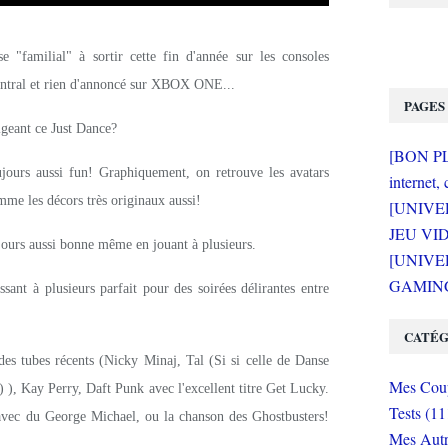
 "familial" à sortir cette fin d'année sur les consoles
ntral et rien d'annoncé sur XBOX ONE...
PAGES
xigeant ce Just Dance?
[BON PLA
oujours aussi fun! Graphiquement, on retrouve les avatars
internet, 
mme les décors très originaux aussi!
[UNIVE
JEU VI
ours aussi bonne même en jouant à plusieurs.
[UNIVER
GAMING 
ssant à plusieurs parfait pour des soirées délirantes entre
CATÉG
 des tubes récents (Nicky Minaj, Tal (Si si celle de Danse
Mes Coup
-) ), Kay Perry, Daft Punk avec l'excellent titre Get Lucky.
Tests (11
 avec du George Michael, ou la chanson des Ghostbusters!
Mes Autr