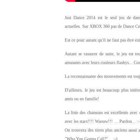
Just Dance 2014 est le seul jeu de danse
actuelles. Sur XBOX 360 pas de Dance Ce
Est ce pour autant qu'il ne faut pas être e
Autant se rassurer de suite, le jeu est t
amusants avec leurs couleurs flashys... Co
La reconnaissante des mouvements est touj
D'ailleurs, le jeu est beaucoup plus intére
amis ou en famille!
La liste des chansons est excellente avec
avec les stars!!!! Waouw!!! ... Pardon... :
On trouvera des titres plus anciens aussi
"Who You Gonna Call?"... ;-)