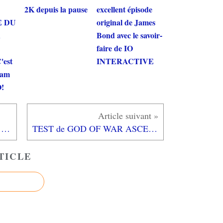
2K depuis la pause
excellent épisode
E DU
original de James
R
Bond avec le savoir-
faire de IO
'est
INTERACTIVE
ham
!
TEST ECLAIR de NBA 2K14: une petite mise à jour... (testé sur Playstation 3)
TEST de GOD OF WAR ASCENSION: pourquoi j'ai mis autant de temps à écrire ce test... (exclusif PS3)
TICLE