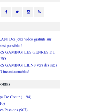
N] Des jeux vidéo gratuits sur
c'est possible !
RS GAMING] LES GENRES DU
DEO
S GAMING] LIENS vers des sites
incontournables!
ORIES
s De Coeur (1194)
10)
es Passions (907)