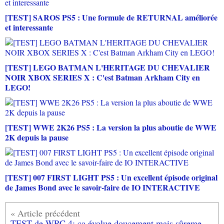
[TEST] SAROS PS5 : Une formule de RETURNAL améliorée
et interessante
[TEST] LEGO BATMAN L'HERITAGE DU CHEVALIER
NOIR XBOX SERIES X : C'est Batman Arkham City en
LEGO!
[TEST] WWE 2K26 PS5 : La version la plus aboutie de WWE
2K depuis la pause
[TEST] 007 FIRST LIGHT PS5 : Un excellent épisode original
de James Bond avec le savoir-faire de IO INTERACTIVE
TEST de WRC 4: ça évolue doucement mais sûrement... (testé sur XBOX 360)