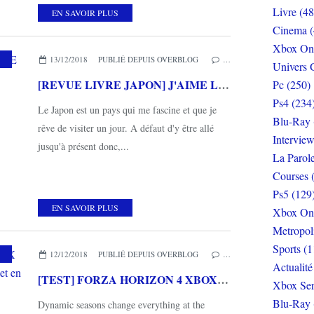
Livre (48
EN SAVOIR PLUS
Cinema (
Xbox On
,
MES COUPS DE COEUR
,
HIKARI EDITIONS
,
JAPON
13/12/2018
PUBLIÉ DEPUIS OVERBLOG
…
Univers 
[REVUE LIVRE JAPON] J'AIME LE NATTÔ de Julie Blanchin Fujita aux éditions HIKARI
Pc (250)
Ps4 (234
Le Japon est un pays qui me fascine et que je
Blu-Ray 
rêve de visiter un jour. A défaut d'y être allé
Interview
jusqu'à présent donc,...
La Parol
Courses 
Ps5 (129
EN SAVOIR PLUS
Xbox On
Metropol
Sports (1
,
MES COUPS DE COEUR
12/12/2018
PUBLIÉ DEPUIS OVERBLOG
…
Actualité
[TEST] FORZA HORIZON 4 XBOX ONE X : les quatre saisons en voiture et en Angleterre
Xbox Ser
Blu-Ray 
Dynamic seasons change everything at the