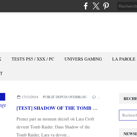
X
TESTS PS5 / XSX / PC
UNIVERS GAMING
LA PAROLE
T
TION
,
AVENTURE
,
MES COUPS DE COEUR
17/12/2018
PUBLIÉ DEPUIS OVERBLOG
…
RECH
[TEST] SHADOW OF THE TOMB RAIDER XBOX ONE X : on ne change pas une formule qui marche
Prenez part au moment décisif où Lara Croft
devient Tomb Raider. Dans Shadow of the
NEWS
Tomb Raider, Lara va devoir...