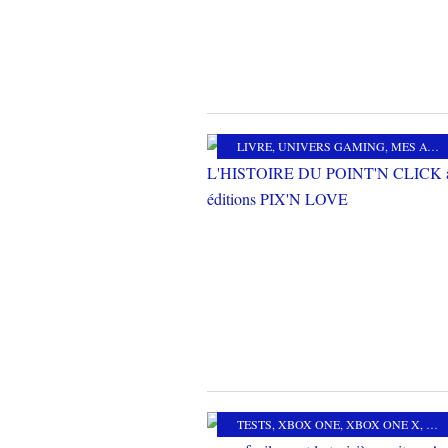
LIVRE
,
UNIVERS GAMING
,
MES AUTRES PASSIONS
TESTS
,
XBOX ONE
,
XBOX ONE X
,
CO