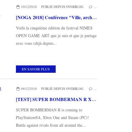
10/12/2018
PUBLIÉ DEPUIS OVERBLOG
…
[NOGA 2018] Conférence "Ville, architecture & jeux vidéo" par Melissa Canseliet et Kythis
Voilà la cinquième édition du festival NIMES
OPEN GAME ART que je suis et que je partage
avec vous (déjà depuis...
EN SAVOIR PLUS
04/12/2018
PUBLIÉ DEPUIS OVERBLOG
…
[TEST] SUPER BOMBERMAN R XBOX ONE X : très classique mais toujours aussi nerveux et explosif
SUPER BOMBERMAN R is coming to
PlayStation®4, Xbox One and Steam (PC)!
Battle against rivals from all around the...