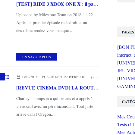
[TEST] RIDE 3 XBOX ONE X : il passe facilement la troisième vitesse!
Uploaded by Milestone Team on 2018-11-22.
Après un premier épisode maladroit et un
deuxième rendez-vous manqué...
PAGES
[BON PLA
internet, 
EN SAVOIR PLUS
[UNIVE
JEU VI
,
AD VITAM
13/12/2018
PUBLIÉ DEPUIS OVERBLOG
…
[UNIVER
GAMING 
[REVUE CINEMA DVD] LA ROUTE SAUVAGE de Andrew Haigh
Charley Thompson a quinze ans et a appris à
CATÉG
vivre seul avec un père inconstant. Tout juste
arrivé dans l'Oregon,...
Mes Coup
Tests (11
Mes Autr