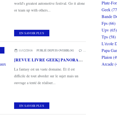
Plate-Fo
world's greatest automotive festival. Go it alone
Geek (77
or team up with others...
Bande De
Fps (66)
Upv (65)
EN SAVOIR PLUS
Tps (58)
L'école D
Papa Gam
,
LES MOUTONS ÉLECTRIQUES
11/12/2018
PUBLIÉ DEPUIS OVERBLOG
…
Plaion (4
[REVUE LIVRE GEEK] PANORAMA ILLUSTRE DE LA FANTASY & DU MERVEILLEUX aux éditions HELIOS
Arcade (
La fantasy est un vaste domaine. Et il est
difficile de tout aborder sur le sujet mais un
ouvrage a tenté de réaliser...
EN SAVOIR PLUS