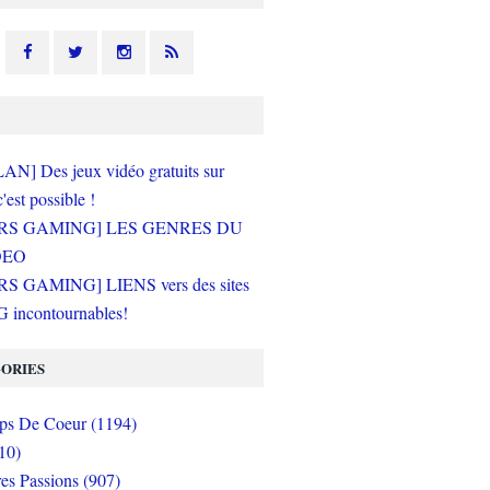
N] Des jeux vidéo gratuits sur
c'est possible !
RS GAMING] LES GENRES DU
DEO
S GAMING] LIENS vers des sites
incontournables!
ORIES
s De Coeur (1194)
10)
es Passions (907)