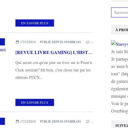
EN SAVOIR PLUS
À PRO
,
MES COUPS DE COEUR
,
PIX'N LOVE
17/12/2018
PUBLIÉ DEPUIS OVERBLOG
…
Je suis S
[REVUE LIVRE GAMING] L'HISTOIRE DU POINT'N CLICK aux éditions PIX'N LOVE
Je partag
Qui aurait cru qu'un jour un livre sur le Point'n
av mon b
Click sortirait? Eh bien, c'est chose fait par les
tout" (ht
éditions PIX'N...
de gameur
également
musique e
EN SAVOIR PLUS
Voir le p
Overblog
URSES
17/12/2018
PUBLIÉ DEPUIS OVERBLOG
…
SUIVE