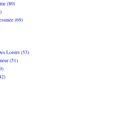
rme (80)
)
ssinée (69)
es Loisirs (53)
eur (51)
9)
42)