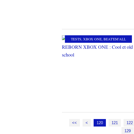
TESTS
,
XBOX ONE
,
BEAT'EM'ALL
100
110
<<
<
120
121
122
129