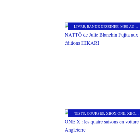
LIVRE
,
BANDE DESSINÉE
,
MES AUTRES PASSIONS
TESTS
,
COURSES
,
XBOX ONE
,
XBOX ONE X