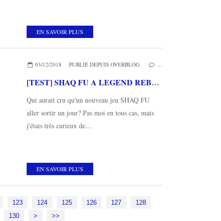
EN SAVOIR PLUS
03/12/2018
PUBLIÉ DEPUIS OVERBLOG
…
[TEST] SHAQ FU A LEGEND REBORN XBOX ONE : Cool et old school
Qui aurait cru qu'un nouveau jeu SHAQ FU
aller sortir un jour? Pas moi en tous cas, mais
j'étais très curieux de...
EN SAVOIR PLUS
123
124
125
126
127
128
140
150
160
170
180
190
200
130
>
>>