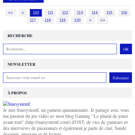
<<
<
100
110
111
112
113
114
115
116
117
118
119
120
130
140
150
160
170
180
190
200
>
>>
RECHERCHE
NEWSLETTER
À PROPOS
Je suis Starsystemf, un gameur quarantenaire. Je partage avec vous
ma passion du jeu vidéo av mon blog Gaming "Le plaisir de jouer
avant tout" (http://starsystemf.com/) d'OST, de vies de gameurs av
des interviews de passionnés et également je parle de ciné, bande
dessinée, musique et de lecture.