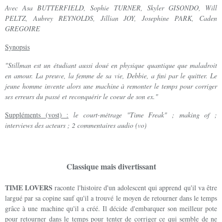
Avec
Asa BUTTERFIELD
,
Sophie TURNER
,
Skyler GISONDO
,
Will
PELTZ
,
Aubrey REYNOLDS
,
Jillian JOY
,
Josephine PARK
,
Caden
GREGOIRE
Synopsis
"Stillman est un étudiant aussi doué en physique quantique que maladroit
en amour. La preuve, la femme de sa vie, Debbie, a fini par le quitter. Le
jeune homme invente alors une machine à remonter le temps pour corriger
ses erreurs du passé et reconquérir le coeur de son ex."
Suppléments (vost) :
le court-métrage "Time Freak" ; making of ;
interviews des acteurs ; 2 commentaires audio (vo)
Classique mais divertissant
TIME LOVERS
raconte l'histoire d'un adolescent qui apprend qu'il va être
largué par sa copine sauf qu'il a trouvé le moyen de retourner dans le temps
grâce à une machine qu'il a créé. Il décide d'embarquer son meilleur pote
pour retourner dans le temps pour tenter de corriger ce qui semble de ne