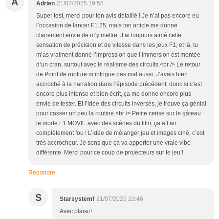
A
Adrien
21/07/2025 19:55
Super test, merci pour ton avis détaillé ! Je n’ai pas encore eu
l’occasion de lancer F1 25, mais ton article me donne
clairement envie de m’y mettre. J’ai toujours aimé cette
sensation de précision et de vitesse dans les jeux F1, et là, tu
m’as vraiment donné l’impression que l’immersion est montée
d’un cran, surtout avec le réalisme des circuits.<br /> Le retour
de Point de rupture m’intrigue pas mal aussi. J’avais bien
accroché à la narration dans l’épisode précédent, donc si c’est
encore plus intense et bien écrit, ça me donne encore plus
envie de tester. Et l’idée des circuits inversés, je trouve ça génial
pour casser un peu la routine.<br /> Petite cerise sur le gâteau :
le mode F1 MOVIE avec des scènes du film, ça a l’air
complètement fou ! L’idée de mélanger jeu et images ciné, c’est
très accrocheur. Je sens que ça va apporter une vraie vibe
différente. Merci pour ce coup de projecteurs sur le jeu !
Répondre
S
Starsystemf
21/07/2025 23:46
Avec plaisir!