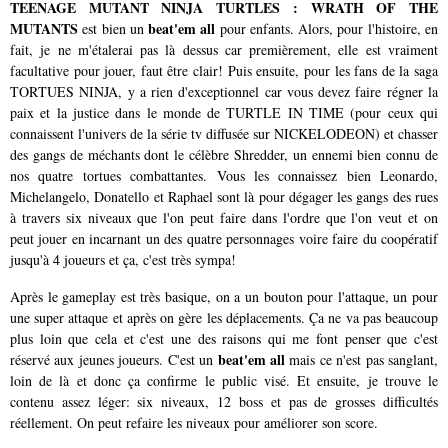
TEENAGE MUTANT NINJA TURTLES : WRATH OF THE
MUTANTS
beat'em all
est bien un
pour enfants. Alors, pour l'histoire, en
fait, je ne m'étalerai pas là dessus car premièrement, elle est vraiment
facultative pour jouer, faut être clair! Puis ensuite, pour les fans de la saga
TORTUES NINJA, y a rien d'exceptionnel car vous devez faire régner la
paix et la justice dans le monde de TURTLE IN TIME (pour ceux qui
connaissent l'univers de la série tv diffusée sur NICKELODEON) et chasser
des gangs de méchants dont le célèbre Shredder, un ennemi bien connu de
nos quatre tortues combattantes. Vous les connaissez bien Leonardo,
Michelangelo, Donatello et Raphael sont là pour dégager les gangs des rues
à travers six niveaux que l'on peut faire dans l'ordre que l'on veut et on
peut jouer en incarnant un des quatre personnages voire faire du coopératif
jusqu'à 4 joueurs et ça, c'est très sympa!
Après le gameplay est très basique, on a un bouton pour l'attaque, un pour
une super attaque et après on gère les déplacements. Ça ne va pas beaucoup
plus loin que cela et c'est une des raisons qui me font penser que c'est
beat'em all
réservé aux jeunes joueurs. C'est un
mais ce n'est pas sanglant,
loin de là et donc ça confirme le public visé. Et ensuite, je trouve le
contenu assez léger: six niveaux, 12 boss et pas de grosses difficultés
réellement. On peut refaire les niveaux pour améliorer son score.