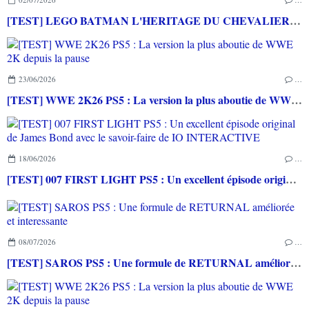
[TEST] LEGO BATMAN L'HERITAGE DU CHEVALIER NOIR XBOX SERIES X : C'est Batman Arkham City en LEGO!
23/06/2026
…
[TEST] WWE 2K26 PS5 : La version la plus aboutie de WWE 2K depuis la pause
18/06/2026
…
[TEST] 007 FIRST LIGHT PS5 : Un excellent épisode original de James Bond avec le savoir-faire de IO INTERACTIVE
08/07/2026
…
[TEST] SAROS PS5 : Une formule de RETURNAL améliorée et interessante