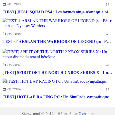
20/01/2023
…
[TEST] JITSU SQUAD PS4 : Les tortues ninja n'ont qu'à bien se tenir!
06/04/2016
…
TEST d' ARSLAN THE WARRIORS OF LEGEND (sur PS4): un beau Dynasty Warriors
04/08/2025
…
[TEST] SPIRIT OF THE NORTH 2 XBOX SERIES X : Un retour discret du renard héroïque
29/07/2024
…
[TEST] HOT LAP RACING PC : Un SimCade sympathique
Starsystemf © 2012 - Hébergé par
Overblog