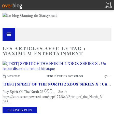
MENU
LES ARTICLES AVEC LE TAG :
MAXIMUM ENTERTAINMENT
04/08/2025
PUBLIÉ DEPUIS OVERBLOG
…
[TEST] SPIRIT OF THE NORTH 2 XBOX SERIES X : Un retour discret du renard héroïque
Play Spirit Of The North 2! 👇👇👇 --- Steam
https://store.steampowered.com/app/1778840/Spirit_of_the_North_2/
PS5...
EN SAVOIR PLUS