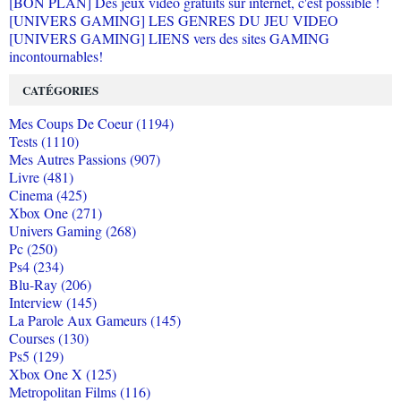
[BON PLAN] Des jeux vidéo gratuits sur internet, c'est possible !
[UNIVERS GAMING] LES GENRES DU JEU VIDEO
[UNIVERS GAMING] LIENS vers des sites GAMING
incontournables!
CATÉGORIES
Mes Coups De Coeur (1194)
Tests (1110)
Mes Autres Passions (907)
Livre (481)
Cinema (425)
Xbox One (271)
Univers Gaming (268)
Pc (250)
Ps4 (234)
Blu-Ray (206)
Interview (145)
La Parole Aux Gameurs (145)
Courses (130)
Ps5 (129)
Xbox One X (125)
Metropolitan Films (116)