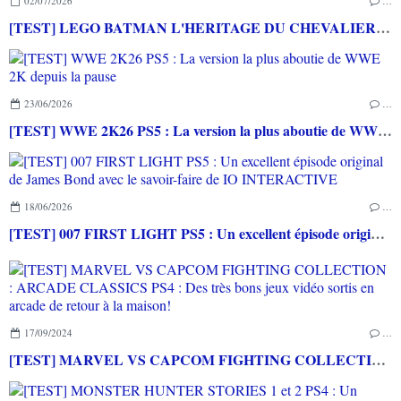
02/07/2026
…
[TEST] LEGO BATMAN L'HERITAGE DU CHEVALIER NOIR XBOX SERIES X : C'est Batman Arkham City en LEGO!
23/06/2026
…
[TEST] WWE 2K26 PS5 : La version la plus aboutie de WWE 2K depuis la pause
18/06/2026
…
[TEST] 007 FIRST LIGHT PS5 : Un excellent épisode original de James Bond avec le savoir-faire de IO INTERACTIVE
17/09/2024
…
[TEST] MARVEL VS CAPCOM FIGHTING COLLECTION : ARCADE CLASSICS PS4 : Des très bons jeux vidéo sortis en arcade de retour à la maison!