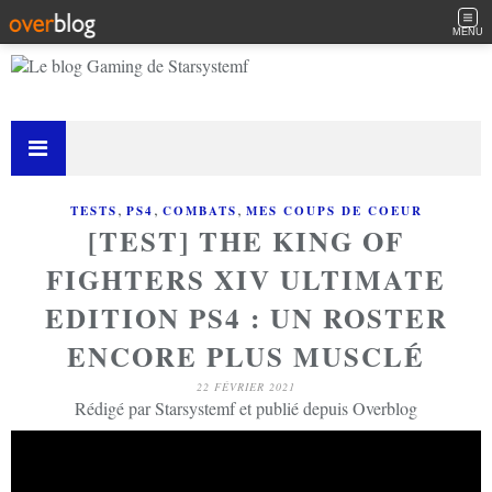
MENU
,
,
,
TESTS
PS4
COMBATS
MES COUPS DE COEUR
[TEST] THE KING OF
FIGHTERS XIV ULTIMATE
EDITION PS4 : UN ROSTER
ENCORE PLUS MUSCLÉ
22 FÉVRIER 2021
Rédigé par Starsystemf et publié depuis Overblog