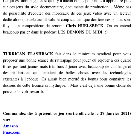
Ce qui est dommage, c'est qu'il y a aucun bonus pour nous à apprendre plus
sur ces jeux du style documentaire, documents de production... Même pas
de possibilité d'écouter des morceaux de ces jeux vidéo avec un lecteur
dédié alors que cela aurait valu le coup sachant que derrière ces bandes son,
Chris HUELSBECK.
il y a un compositieur de renom:
On en entend
beaucoup parler dans le podcast LES DEMONS DU MIDI! :)
TURRICAN FLASHBACK
fait dans le minimum syndical pour vous
proposer une bonne séance de rattrapage pour jouer ou rejouer à ces quatre
titres pas tout jeunes mais très funs à jouer avec beaucoup de challenge et
des réalisations qui tentaient de belles choses avec les technologies
existantes à l'époque. Ça aurait bien mérité des bonus pour connaitre les
dessous de cette licence si mythique... Mais c'est déjà une bonne chose de
pouvoir le voir ressortir.
Commandez dès à présent ce jeu (sortie officielle le 29 Janvier 2021)
sur:
Amazon
Fnac.com