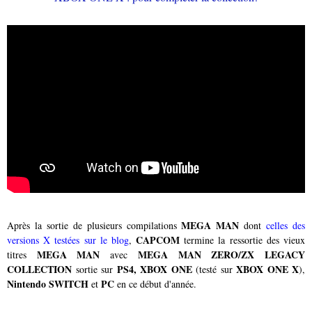
MEGA MAN
Après la sortie de plusieurs compilations
dont
celles des
CAPCOM
versions X testées sur le blog
,
termine la ressortie des vieux
MEGA MAN
MEGA MAN ZERO/ZX LEGACY
titres
avec
COLLECTION
PS4, XBOX ONE
XBOX ONE X
sortie sur
(testé sur
),
Nintendo SWITCH
PC
et
en ce début d'année.