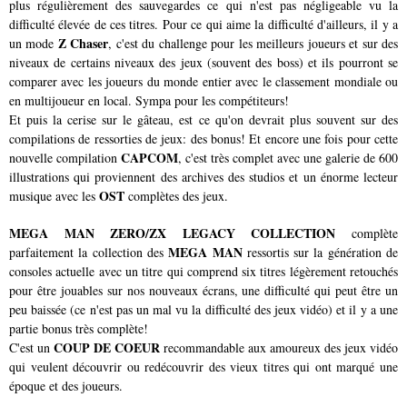
plus régulièrement des sauvegardes ce qui n'est pas négligeable vu la
difficulté élevée de ces titres. Pour ce qui aime la difficulté d'ailleurs, il y a
Z Chaser
un mode
, c'est du challenge pour les meilleurs joueurs et sur des
niveaux de certains niveaux des jeux (souvent des boss) et ils pourront se
comparer avec les joueurs du monde entier avec le classement mondiale ou
en multijoueur en local. Sympa pour les compétiteurs!
Et puis la cerise sur le gâteau, est ce qu'on devrait plus souvent sur des
compilations de ressorties de jeux: des bonus! Et encore une fois pour cette
CAPCOM
nouvelle compilation
, c'est très complet avec une galerie de 600
illustrations qui proviennent des archives des studios et un énorme lecteur
OST
musique avec les
complètes des jeux.
MEGA MAN ZERO/ZX LEGACY COLLECTION
complète
MEGA MAN
parfaitement la collection des
ressortis sur la génération de
consoles actuelle avec un titre qui comprend six titres légèrement retouchés
pour être jouables sur nos nouveaux écrans, une difficulté qui peut être un
peu baissée (ce n'est pas un mal vu la difficulté des jeux vidéo) et il y a une
partie bonus très complète!
COUP DE COEUR
C'est un
recommandable aux amoureux des jeux vidéo
qui veulent découvrir ou redécouvrir des vieux titres qui ont marqué une
époque et des joueurs.