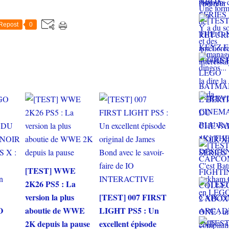
Repost
0
[TEST] WWE
2K26 PS5 : La
version la plus
[TEST] 007 FIRST
O
aboutie de WWE
LIGHT PS5 : Un
2K depuis la pause
excellent épisode