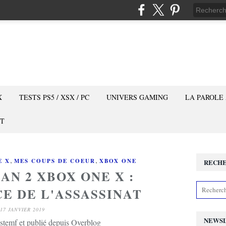
X
TESTS PS5 / XSX / PC
UNIVERS GAMING
LA PAROLE
T
,
,
E X
MES COUPS DE COEUR
XBOX ONE
RECH
AN 2 XBOX ONE X :
E DE L'ASSASSINAT
17 JANVIER 2019
NEWS
stemf et publié depuis Overblog