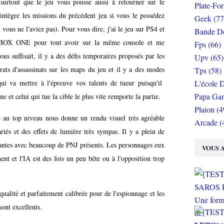
surtout que le jeu vous pousse aussi à retourner sur le
Plate-Fo
 intègre les missions du précédent jeu si vous le possédez
Geek (77
 vous ne l'aviez pas). Pour vous dire, j'ai le jeu sur PS4 et
Bande De
n XBOX ONE pour tout avoir sur la même console et me
Fps (66)
us suffisait, il y a des défis temporaires proposés par les
Upv (65)
ats d'assassinats sur les maps du jeu et il y a des modes
Tps (58)
L'école D
 va mettre à l'épreuve vos talents de tueur puisqu'il
Papa Gam
e et celui qui tue la cible le plus vite remporte la partie.
Plaion (4
re au top niveau nous donne un rendu visuel très agréable
Arcade (
riés et des effets de lumière très sympas. Il y a plein de
vivantes avec beaucoup de PNJ présents. Les personnages eux
VOUS A
t et l'IA est des fois un peu bête ou à l'opposition trop
ualité et parfaitement calibrée pour de l'espionnage et les
sont excellents.