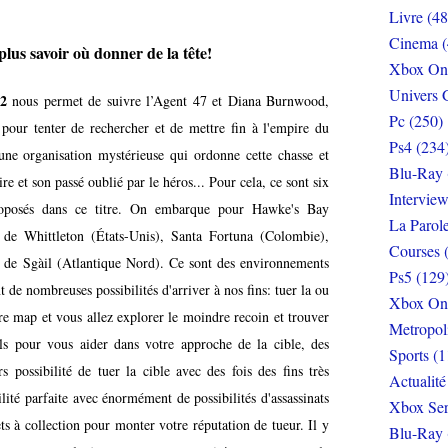
Livre (48
Cinema (
plus savoir où donner de la tête!
Xbox On
Univers 
2
nous permet de suivre l’Agent 47 et Diana Burnwood,
Pc (250)
our tenter de rechercher et de mettre fin à l'empire du
Ps4 (234
une organisation mystérieuse qui ordonne cette chasse et
Blu-Ray 
 et son passé oublié par le héros... Pour cela, ce sont six
Interview
proposés dans ce titre. On embarque pour Hawke's Bay
La Parol
 de Whittleton (États-Unis), Santa Fortuna (Colombie),
Courses 
e de Sgàil (Atlantique Nord). Ce sont des environnements
Ps5 (129
nt de nombreuses possibilités d'arriver à nos fins: tuer la ou
Xbox On
tre map et vous allez explorer le moindre recoin et trouver
Metropol
ils pour vous aider dans votre approche de la cible, des
Sports (1
 possibilité de tuer la cible avec des fois des fins très
Actualité
lité parfaite avec énormément de possibilités d'assassinats
Xbox Ser
ets à collection pour monter votre réputation de tueur. Il y
Blu-Ray 