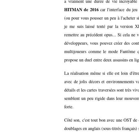
a vraiment une durée de vie incroyable 
HITMAN de 2016
car l'interface du jeu
(ou pour vous pousser un peu à l'acheter si
je me suis laissé tenté par la versio
remettre au précédent opus... Si cela ne vo
développeurs, vous pouvez créer des contr
multijoueurs comme le mode Fantôme qui
propose un duel entre deux assassins en lign
La réalisation même si elle est loin d'êt
avec de jolis décors et environnements va
détails et les cartes traversées sont très 
semblent un peu rigide dans leur mouvemen
forte.
Côté son, c'est tout bon avec une OST de q
doublages en anglais (sous-titrés français) 