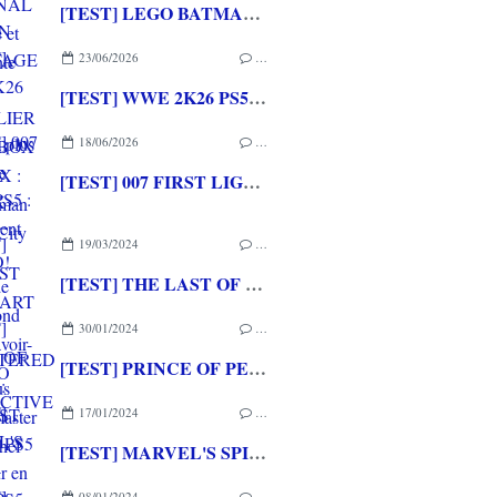
[TEST] LEGO BATMAN L'HERITAGE DU CHEVALIER NOIR XBOX SERIES X : C'est Batman Arkham City en LEGO!
23/06/2026
…
[TEST] WWE 2K26 PS5 : La version la plus aboutie de WWE 2K depuis la pause
18/06/2026
…
[TEST] 007 FIRST LIGHT PS5 : Un excellent épisode original de James Bond avec le savoir-faire de IO INTERACTIVE
19/03/2024
…
[TEST] THE LAST OF US PART II REMASTERED : Bien plus qu'un remaster pour ce chef d'oeuvre vidéoludique!
30/01/2024
…
[TEST] PRINCE OF PERSIA : THE LOST CROWN PS5 : un retour en force pour une licence mythique!
17/01/2024
…
[TEST] MARVEL'S SPIDER-MAN 2 PS5 : une suite qui prend peu de risques mais qui met une claque!
08/01/2024
…