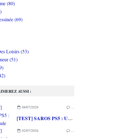
rme (80)
)
ssinée (69)
es Loisirs (53)
eur (51)
9)
42)
IMEREZ AUSSI :
08/07/2026
…
[TEST] SAROS PS5 : Une formule de RETURNAL améliorée et interessante
02/07/2026
…