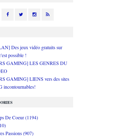
N] Des jeux vidéo gratuits sur
c'est possible !
RS GAMING] LES GENRES DU
DEO
S GAMING] LIENS vers des sites
incontournables!
ORIES
s De Coeur (1194)
10)
es Passions (907)