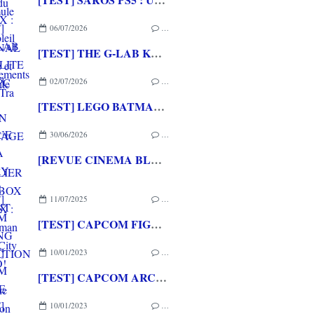
06/07/2026
…
[TEST] THE G-LAB KEYZ ELITE 400 HE PC
02/07/2026
…
[TEST] LEGO BATMAN L'HERITAGE DU CHEVALIER NOIR XBOX SERIES X : C'est Batman Arkham City en LEGO!
30/06/2026
…
[REVUE CINEMA BLU-RAY 4K] THE DESCENT
11/07/2025
…
[TEST] CAPCOM FIGHTING COLLECTION 2 XBOX ONE : une compilation surtout pour les fans de baston!
10/01/2023
…
[TEST] CAPCOM ARCADE 2ND STADIUM XBOX ONE : Encore quelques raretés de plus!
10/01/2023
…