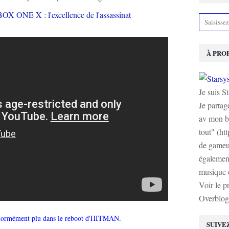
À PRO
Je suis S
Je partag
av mon b
tout" (ht
de gameur
également
musique e
Voir le p
Overblog
t énormément plu dans le reboot d'HITMAN
.
SUIVE