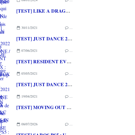
[TEST] LIKE A DRAGON GAIDEN - THE MAN WHO ERASED HIS NAME PS5 : Une mini histoire pour lancer l'aventure LIKE A DRAGON
30/11/2021
…
[TEST] JUST DANCE 2022 XBOX ONE / XBOX SERIES X : Au top du top du jeu de danse!
07/06/2021
…
[TEST] RESIDENT EVIL 3 (2020) XBOX ONE X / XBOX SERIES X : Un remake de qualité pour une grande saga de l'horreur
05/05/2021
…
[TEST] JUST DANCE 2021 XBOX ONE X / XBOX SERIES X : Une nouvelle tracklist et toujours du fun
19/04/2021
…
[TEST] MOVING OUT - DLC MOVERS IN PARADISE XBOX SERIES X : Y a du soleil et des démanagements dingos... Tra la dire la dada...
08/07/2026
…
[TEST] SAROS PS5 : Une formule de RETURNAL améliorée et interessante