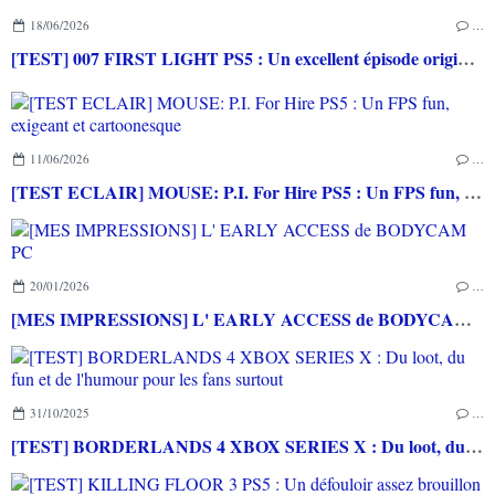
18/06/2026
…
[TEST] 007 FIRST LIGHT PS5 : Un excellent épisode original de James Bond avec le savoir-faire de IO INTERACTIVE
11/06/2026
…
[TEST ECLAIR] MOUSE: P.I. For Hire PS5 : Un FPS fun, exigeant et cartoonesque
20/01/2026
…
[MES IMPRESSIONS] L' EARLY ACCESS de BODYCAM PC
31/10/2025
…
[TEST] BORDERLANDS 4 XBOX SERIES X : Du loot, du fun et de l'humour pour les fans surtout