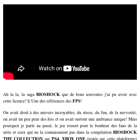
BIOSHOCK
Ah la la, la saga
que de bons souvenirs j'ai pu avoir avec
FPS
cette licence!!§ Une des références des
!
On avait droit à des univers incroyables, du stress, du fun, de la nervosité,
on avait un peu peur des fois et on avait surtout une ambiance unique! Mais
pourquoi je parle au passé, le jeu ressort pour le bonheur des fans de la
BIOSHOCK
série et ceux qui ne la connaissaient pas dans la compilation
THE COLLECTION
PS4, XBOX ONE
sur
(testée sur cette plateforme)