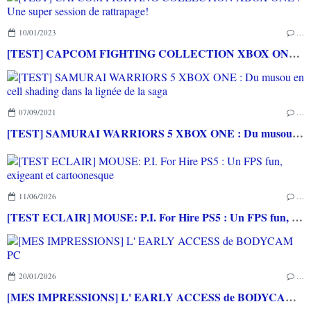
10/01/2023
…
[TEST] CAPCOM FIGHTING COLLECTION XBOX ONE : Une super session de rattrapage!
07/09/2021
…
[TEST] SAMURAI WARRIORS 5 XBOX ONE : Du musou en cell shading dans la lignée de la saga
11/06/2026
…
[TEST ECLAIR] MOUSE: P.I. For Hire PS5 : Un FPS fun, exigeant et cartoonesque
20/01/2026
…
[MES IMPRESSIONS] L' EARLY ACCESS de BODYCAM PC