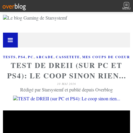
MENU
,
,
,
,
,
TESTS
PS4
PC
ARCADE
CASSETETE
MES COUPS DE COEUR
TEST DE DREII (SUR PC ET
PS4): LE COOP SINON RIEN...
10 MAI 2016
Rédigé par Starsystemf et publié depuis Overblog