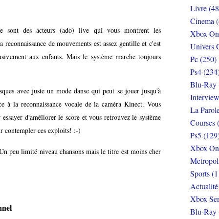
Livre (48
Cinema (
e sont des acteurs (ado) live qui vous montrent les
Xbox On
 reconnaissance de mouvements est assez gentille et c'est
Univers 
lusivement aux enfants. Mais le système marche toujours
Pc (250)
Ps4 (234
Blu-Ray 
sques avec juste un mode danse qui peut se jouer jusqu'à
Interview
âce à la reconnaissance vocale de la caméra Kinect. Vous
La Parol
 essayer d'améliorer le score et vous retrouvez le système
Courses 
 contempler ces exploits! :-)
Ps5 (129
Xbox On
t! Un peu limité niveau chansons mais le titre est moins cher
Metropol
Sports (1
Actualité
Xbox Ser
nnel
Blu-Ray 