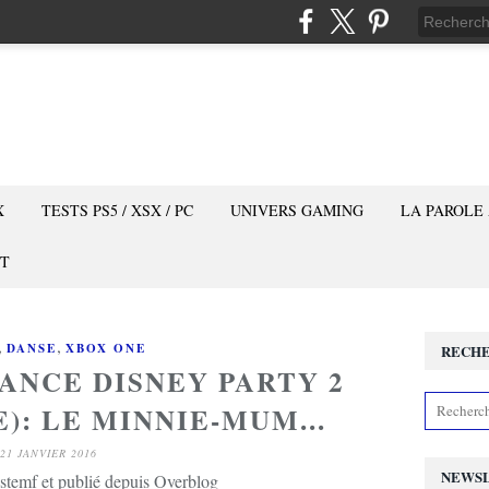
X
TESTS PS5 / XSX / PC
UNIVERS GAMING
LA PAROLE
T
,
,
DANSE
XBOX ONE
RECH
DANCE DISNEY PARTY 2
): LE MINNIE-MUM...
21 JANVIER 2016
NEWS
stemf et publié depuis Overblog