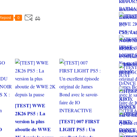
Repost
0
[TEST] WWE
2K26 PS5 : La
version la plus
[TEST] 007 FIRST
O
aboutie de WWE
LIGHT PS5 : Un