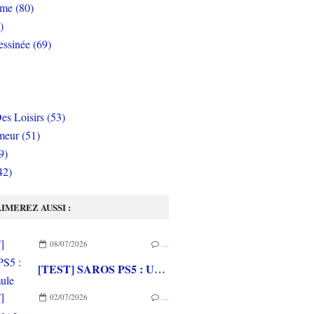
rme (80)
)
ssinée (69)
es Loisirs (53)
eur (51)
9)
42)
IMEREZ AUSSI :
08/07/2026
…
[TEST] SAROS PS5 : Une formule de RETURNAL améliorée et interessante
02/07/2026
…