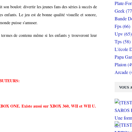
Plate-Fo
t son boulot: divertir les jeunes fans des séries à succès de
Geek (77
es enfants. Le jeu est de bonne qualité visuelle et sonore,
Bande De
 monde puisse s'amuser.
Fps (66)
Upv (65)
en termes de contenu même si les enfants y trouveront leur
Tps (58)
L'école D
Papa Gam
Plaion (4
Arcade (
BUTEURS:
VOUS A
 XBOX ONE. Existe aussi sur XBOX 360, WII et WII U.