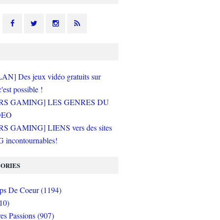
N] Des jeux vidéo gratuits sur
c'est possible !
RS GAMING] LES GENRES DU
DEO
S GAMING] LIENS vers des sites
incontournables!
ORIES
s De Coeur (1194)
10)
es Passions (907)