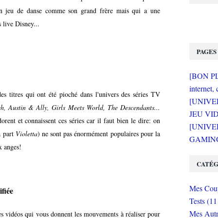
n jeu de danse comme son grand frère mais qui a une
s live Disney...
PAGES
[BON PLA
internet, 
des titres qui ont été pioché dans l'univers des séries TV
[UNIVE
h, Austin & Ally, Girls Meets World, The Descendants...
JEU VI
rent et connaissent ces séries car il faut bien le dire: on
[UNIVER
à part
Violetta
) ne sont pas énormément populaires pour la
GAMING 
x anges!
CATÉG
Mes Coup
fiée
Tests (11
Mes Autr
des vidéos qui vous donnent les mouvements à réaliser pour