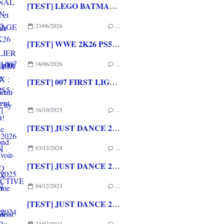
[TEST] LEGO BATMAN L'HERITAGE DU CHEVALIER NOIR XBOX SERIES X : C'est Batman Arkham City en LEGO!
23/06/2026
…
[TEST] WWE 2K26 PS5 : La version la plus aboutie de WWE 2K depuis la pause
18/06/2026
…
[TEST] 007 FIRST LIGHT PS5 : Un excellent épisode original de James Bond avec le savoir-faire de IO INTERACTIVE
16/10/2025
…
[TEST] JUST DANCE 2026 EDITION XBOX SERIES X : Sur le même rythme et toujours aussi fun!
03/12/2024
…
[TEST] JUST DANCE 2025 EDITION XBOX SERIES X : une nouvelle saison de danse qui commence (encore et toujours) en beauté!
04/12/2023
…
[TEST] JUST DANCE 2024 EDITION XBOX SERIES X : La transformation en service game est en marche
23/02/2023
…