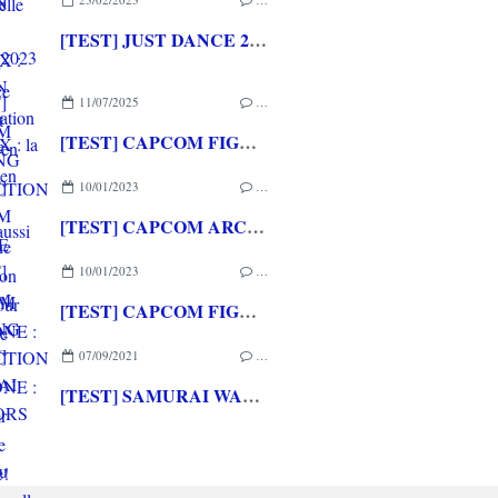
[TEST] JUST DANCE 2023 EDITION XBOX SERIES X : la fête est (presque) toujours aussi folle!
11/07/2025
…
[TEST] CAPCOM FIGHTING COLLECTION 2 XBOX ONE : une compilation surtout pour les fans de baston!
10/01/2023
…
[TEST] CAPCOM ARCADE 2ND STADIUM XBOX ONE : Encore quelques raretés de plus!
10/01/2023
…
[TEST] CAPCOM FIGHTING COLLECTION XBOX ONE : Une super session de rattrapage!
07/09/2021
…
[TEST] SAMURAI WARRIORS 5 XBOX ONE : Du musou en cell shading dans la lignée de la saga