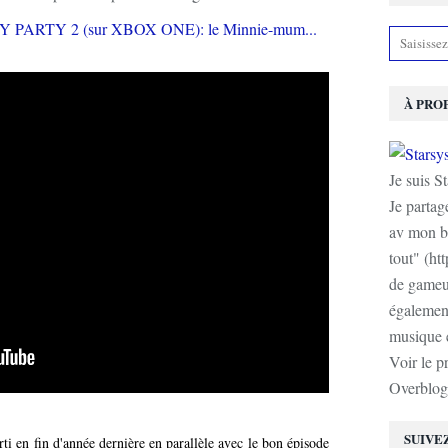
À PRO
Je suis S
Je partag
av mon b
tout" (ht
de gameur
également
musique e
Voir le p
Overblog
SUIVE
rti en fin d'année dernière en parallèle avec le bon épisode