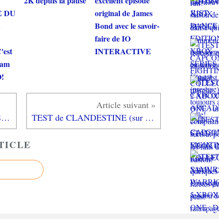
2K depuis la pause
excellent épisode
E DU
original de James
R
Bond avec le savoir-
faire de IO
'est
INTERACTIVE
ham
!
LA PAROLE AUX GAMEURS ACTE XXIX : Interview de SHIN
TEST de CLANDESTINE (sur PC): centré sur la coop...
TICLE