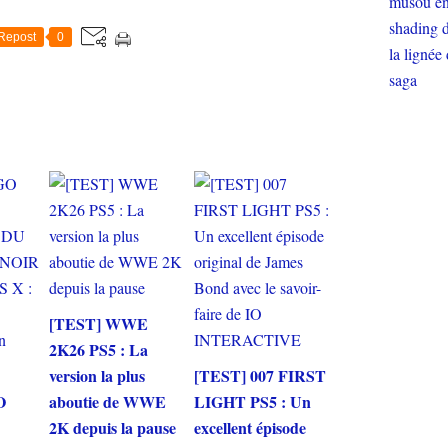
Repost
0
[TEST] WWE
2K26 PS5 : La
version la plus
[TEST] 007 FIRST
O
aboutie de WWE
LIGHT PS5 : Un
2K depuis la pause
excellent épisode