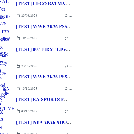
[TEST] LEGO BATMAN L'HERITAGE DU CHEVALIER NOIR XBOX SERIES X : C'est Batman Arkham City en LEGO!
23/06/2026
…
[TEST] WWE 2K26 PS5 : La version la plus aboutie de WWE 2K depuis la pause
18/06/2026
…
[TEST] 007 FIRST LIGHT PS5 : Un excellent épisode original de James Bond avec le savoir-faire de IO INTERACTIVE
23/06/2026
…
[TEST] WWE 2K26 PS5 : La version la plus aboutie de WWE 2K depuis la pause
13/10/2025
…
[TEST] EA SPORTS FC 26 XBOX SERIES X : Pour le meilleur et pour le pire...
03/10/2025
…
[TEST] NBA 2K26 XBOX SERIES X : Encore et encore plus fort!
17/09/2025
…