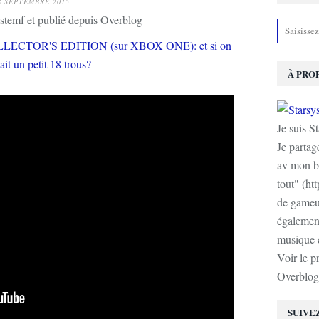
8 SEPTEMBRE 2015
stemf et publié depuis Overblog
À PRO
Je suis S
Je partag
av mon b
tout" (ht
de gameur
également
musique e
Voir le p
Overblog
SUIVE