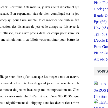
Plate-Fo
hez Electronic Arts mais là, je n'ai aucun didacticiel qui
Geek (77
renant. Bon cependant, rien de bien compliqué car le jeu
Bande De
ameplay: pour faire simple, le changement de club se fait
Fps (66)
dication des distances de jet) et le dosage se fait avec le
Upv (65)
et efficace, c'est assez précis dans les coups pour s'amuser
Tps (58)
ne simulation, il va falloir vous entrainer pour battre les
L'école D
Papa Gam
Plaion (4
Arcade (
VOUS A
R, je veux dire qu'on sent que les moyens mis en oeuvre
licence de chez EA. Pas de grand joueur représenté sur la
t le moteur du jeu est beaucoup moins impressionnant. C'est
rcours variés mais plutôt d'un niveau d'une XBOX 360 que
t régulièrement du clipping dans les décors (les arbres