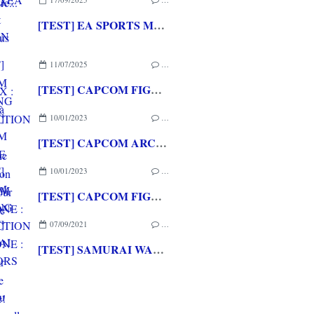
[TEST] EA SPORTS MADDEN NFL 26 XBOX SERIES X : Le show à chaque instant!
11/07/2025
…
[TEST] CAPCOM FIGHTING COLLECTION 2 XBOX ONE : une compilation surtout pour les fans de baston!
10/01/2023
…
[TEST] CAPCOM ARCADE 2ND STADIUM XBOX ONE : Encore quelques raretés de plus!
10/01/2023
…
[TEST] CAPCOM FIGHTING COLLECTION XBOX ONE : Une super session de rattrapage!
07/09/2021
…
[TEST] SAMURAI WARRIORS 5 XBOX ONE : Du musou en cell shading dans la lignée de la saga