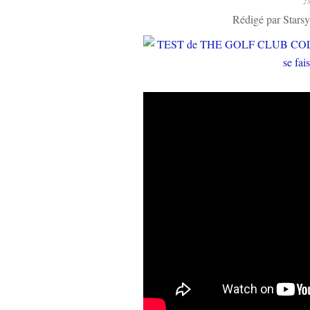
2
Rédigé par Starsy