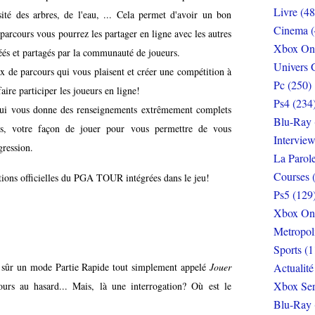
Livre (48
nsité des arbres, de l'eau, ... Cela permet d'avoir un bon
Cinema (
arcours vous pourrez les partager en ligne avec les autres
Xbox On
réés et partagés par la communauté de joueurs.
Univers 
ix de parcours qui vous plaisent et créer une compétition à
Pc (250)
aire participer les joueurs en ligne!
Ps4 (234
i vous donne des renseignements extrêmement complets
Blu-Ray 
s, votre façon de jouer pour vous permettre de vous
Interview
gression.
La Parol
Courses 
ons officielles
du PGA TOUR
intégrées dans le jeu!
Ps5 (129
Xbox On
Metropol
Sports (1
en sûr un mode Partie Rapide tout simplement appelé
Jouer
Actualité
Xbox Ser
urs au hasard... Mais, là une interrogation? Où est le
Blu-Ray 