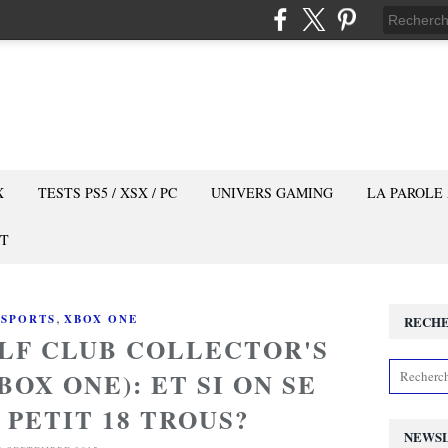
X
TESTS PS5 / XSX / PC
UNIVERS GAMING
LA PAROLE
T
,
,
SPORTS
XBOX ONE
RECH
OLF CLUB COLLECTOR'S
BOX ONE): ET SI ON SE
 PETIT 18 TROUS?
NEWS