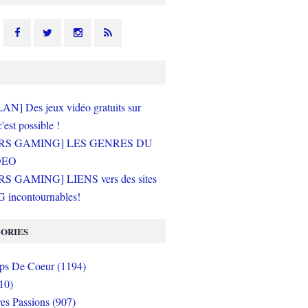
N] Des jeux vidéo gratuits sur
c'est possible !
RS GAMING] LES GENRES DU
DEO
S GAMING] LIENS vers des sites
incontournables!
ORIES
s De Coeur (1194)
10)
es Passions (907)