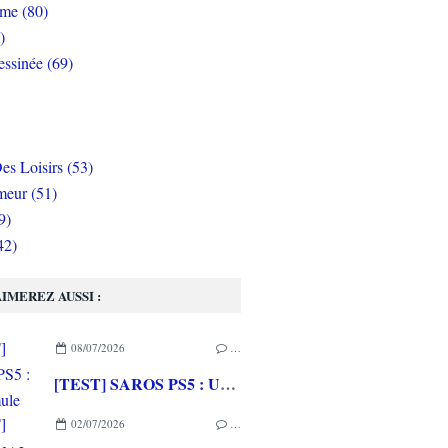
rme (80)
)
ssinée (69)
es Loisirs (53)
eur (51)
9)
42)
IMEREZ AUSSI :
08/07/2026
…
[TEST] SAROS PS5 : Une formule de RETURNAL améliorée et interessante
02/07/2026
…