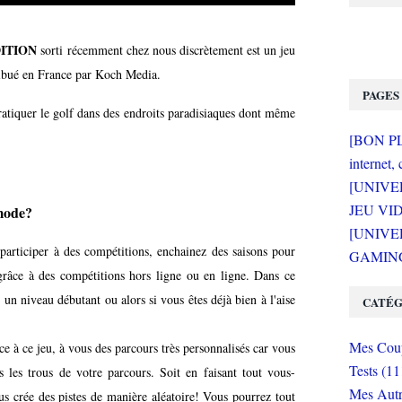
ITION
sorti récemment chez nous discrètement est un jeu
ribué en France par Koch Media.
PAGES
ratiquer le golf dans des endroits paradisiaques dont même
[BON PLA
internet, 
[UNIVE
JEU VI
mode?
[UNIVER
participer à des compétitions, enchainez des saisons pour
GAMING 
grâce à des compétitions hors ligne ou en ligne. Dans ce
 niveau débutant ou alors si vous êtes déjà bien à l'aise
CATÉG
Mes Coup
âce à ce jeu, à vous des parcours très personnalisés car vous
Tests (11
s les trous de votre parcours. Soit en faisant tout vous-
Mes Autr
us crée des pistes de manière aléatoire! Vous pourrez tout