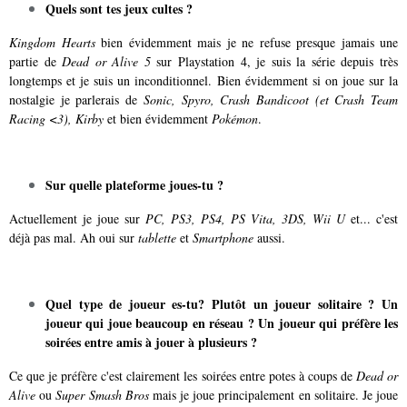
Quels sont tes jeux cultes ?
Kingdom Hearts
bien évidemment mais je ne refuse presque jamais une
partie de
Dead or Alive 5
sur Playstation 4, je suis la série depuis très
longtemps et je suis un inconditionnel. Bien évidemment si on joue sur la
nostalgie je parlerais de
Sonic, Spyro, Crash Bandicoot (et Crash Team
Racing <3), Kirby
et bien évidemment
Pokémon
.
Sur quelle plateforme joues-tu ?
Actuellement je joue sur
PC, PS3, PS4, PS Vita, 3DS, Wii U
et... c'est
déjà pas mal. Ah oui sur
tablette
et
Smartphone
aussi.
Quel type de joueur es-tu? Plutôt un joueur solitaire ? Un
joueur qui joue beaucoup en réseau ? Un joueur qui préfère les
soirées entre amis à jouer à plusieurs ?
Ce que je préfère c'est clairement les soirées entre potes à coups de
Dead or
Alive
ou
Super Smash Bros
mais je joue principalement en solitaire. Je joue