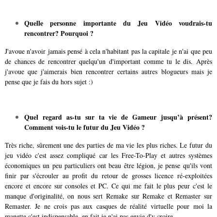
Quelle personne importante du Jeu Vidéo voudrais-tu
rencontrer? Pourquoi ?
J'avoue n'avoir jamais pensé à cela n'habitant pas la capitale je n'ai que peu
de chances de rencontrer quelqu'un d'important comme tu le dis. Après
j'avoue que j'aimerais bien rencontrer certains autres blogueurs mais je
pense que je fais du hors sujet :)
Quel regard as-tu sur ta vie de Gameur jusqu’à présent?
Comment vois-tu le futur du Jeu Vidéo ?
Très riche, sûrement une des parties de ma vie les plus riches. Le futur du
jeu vidéo c'est assez compliqué car les Free-To-Play et autres systèmes
économiques un peu particuliers ont beau être légion, je pense qu'ils vont
finir par s'écrouler au profit du retour de grosses licence ré-exploitées
encore et encore sur consoles et PC. Ce qui me fait le plus peur c'est le
manque d'originalité, on nous sert Remake sur Remake et Remaster sur
Remaster. Je ne crois pas aux casques de réalité virtuelle pour moi la
manette c'est indispensable, en fait je n'ai pas envie d'y croire.