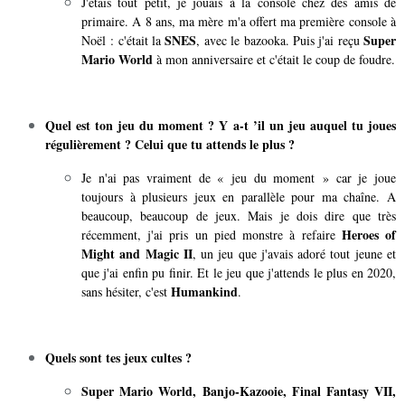
J'étais tout petit, je jouais à la console chez des amis de
primaire. A 8 ans, ma mère m'a offert ma première console à
SNES
Super
Noël : c'était la
, avec le bazooka. Puis j'ai reçu
Mario World
à mon anniversaire et c'était le coup de foudre.
Quel est ton jeu du moment ? Y a-t ’il un jeu auquel tu joues
régulièrement ? Celui que tu attends le plus ?
Je n'ai pas vraiment de « jeu du moment » car je joue
toujours à plusieurs jeux en parallèle pour ma chaîne. A
beaucoup, beaucoup de jeux. Mais je dois dire que très
Heroes of
récemment, j'ai pris un pied monstre à refaire
Might and Magic II
, un jeu que j'avais adoré tout jeune et
que j'ai enfin pu finir. Et le jeu que j'attends le plus en 2020,
Humankind
sans hésiter, c'est
.
Quels sont tes jeux cultes ?
Super Mario World, Banjo-Kazooie, Final Fantasy VII,