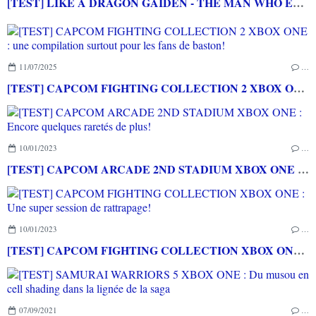
[TEST] LIKE A DRAGON GAIDEN - THE MAN WHO ERASED HIS NAME PS5 : Une mini histoire pour lancer l'aventure LIKE A DRAGON
11/07/2025
…
[TEST] CAPCOM FIGHTING COLLECTION 2 XBOX ONE : une compilation surtout pour les fans de baston!
10/01/2023
…
[TEST] CAPCOM ARCADE 2ND STADIUM XBOX ONE : Encore quelques raretés de plus!
10/01/2023
…
[TEST] CAPCOM FIGHTING COLLECTION XBOX ONE : Une super session de rattrapage!
07/09/2021
…