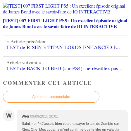
[TEST] 007 FIRST LIGHT PS5 : Un excellent épisode original
de James Bond avec le savoir-faire de IO INTERACTIVE
TEST de RISEN 3 TITAN LORDS ENHANCED EDITION (exclusivité PS4): Jack Sparrow es-tu là?
TEST de BACK TO BED (sur PS4): ne réveillez pas les somnambules!
COMMENTER CET ARTICLE
Ajouter un commentaire
W
Wen
09/09/2015 20:01
Salut, <br /> J’aurais bien voulu essayer le test de Zombie sur
Xbox One. Mes copains m’ont confirmé que le titre en valait la