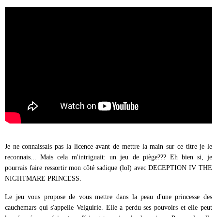
Je ne connaissais pas la licence avant de mettre la main sur ce titre je le
reconnais... Mais cela m'intriguait: un jeu de piège??? Eh bien si, je
pourrais faire ressortir mon côté sadique (lol) avec DECEPTION IV THE
NIGHTMARE PRINCESS.
Le jeu vous propose de vous mettre dans la peau d'une princesse des
cauchemars qui s'appelle Velguirie. Elle a perdu ses pouvoirs et elle peut